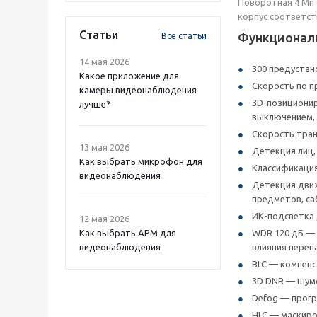
Поворотная 4 Мп (
корпус соответст
Статьи
Функционал
Все статьи
14 мая 2026
300 предустано
Какое приложение для
Скорость по п
камеры видеонаблюдения
3D-позиционир
лучше?
выключением, 
Скорость тран
13 мая 2026
Детекция лиц,
Как выбрать микрофон для
Классификация
видеонаблюдения
Детекция движ
предметов, са
ИК-подсветка 
12 мая 2026
Как выбрать APM для
WDR 120 дБ — 
видеонаблюдения
влияния переп
BLC — компенс
3D DNR — шум
Defog — прогр
HLC — маскиро