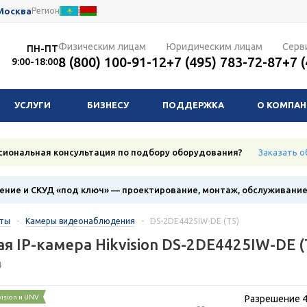
Москва
Регион
Физическим лицам
Юридическим лицам
Серв
ПН-ПТ
8 (800) 100-91-12
+7 (495) 783-72-87
+7 
9:00-18:00
УСЛУГИ
БИЗНЕСУ
ПОДДЕРЖКА
О КОМПА
сиональная консультация по подбору оборудования?
Заказать о
ние и СКУД «под ключ» — проектирование, монтаж, обслуживани
кты
-
Камеры видеонаблюдения
-
DS-2DE4425IW-DE (T5)
я IP-камера Hikvision DS-2DE4425IW-DE (
4
vision и UNV
Разрешение 