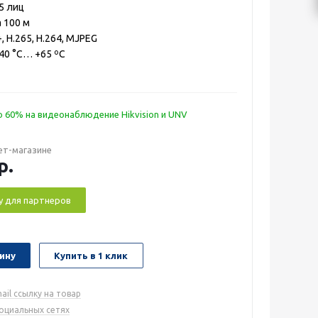
5 лиц
 100 м
+, H.265, H.264, MJPEG
–40 °C… +65 ºС
 60% на видеонаблюдение Hikvision и UNV
ет-магазине
р.
у для партнеров
ину
Купить в 1 клик
ail ссылку на товар
социальных сетях