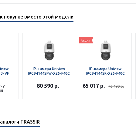
к покупке вместо этой модели
Акция
iview
IP-камера Uniview
IP-камера Uniview
33-VF
IPC94144SFW-X25-F40C
IPC94144SR-X25-F40C
80 590
р.
65 017
р.
ь у
76 490
р.
ов
аналоги TRASSIR