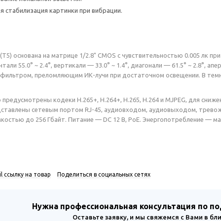
я стабилизация картинки при вибрации.
T5) основана на матрице 1/2.8" CMOS с чувствительностью 0.005 лк при 
тали 55.0° ~ 2.4°, вертикали — 33.0° ~ 1.4°, диагонали — 61.5° ~ 2.8°, 
фильтром, преломляющим ИК-лучи при достаточном освещении. В темн
предусмотрены кодеки H.265+, H.264+, H.265, H.264 и MJPEG, для сниже
ставлены сетевым портом RJ-45, аудиовходом, аудиовыходом, трево
остью до 256 Гбайт. Питание — DC 12 В, PoE. Энергопотребление — макс
l ссылку на товар
Поделиться в социальных сетях
Нужна профессиональная консультация по п
Оставьте заявку, и мы свяжемся с Вами в б