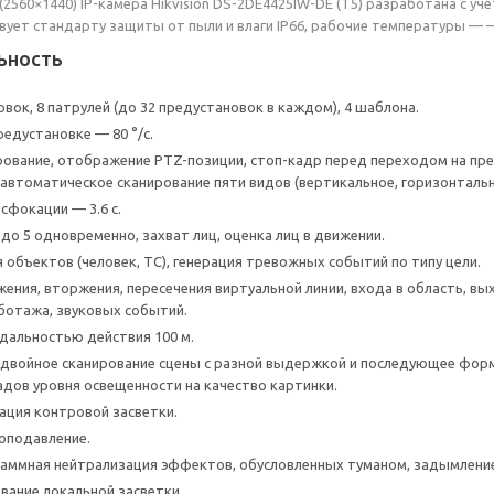
2560×1440) IP-камера Hikvision DS-2DE4425IW-DE (T5) разработана с уч
вует стандарту защиты от пыли и влаги IP66, рабочие температуры — –
ьность
вок, 8 патрулей (до 32 предустановок в каждом), 4 шаблона.
редустановке — 80 °/с.
ование, отображение PTZ-позиции, стоп-кадр перед переходом на пре
автоматическое сканирование пяти видов (вертикальное, горизонтально
сфокации — 3.6 с.
 до 5 одновременно, захват лиц, оценка лиц в движении.
 объектов (человек, ТС), генерация тревожных событий по типу цели.
ения, вторжения, пересечения виртуальной линии, входа в область, в
ботажа, звуковых событий.
дальностью действия 100 м.
двойное сканирование сцены с разной выдержкой и последующее форм
адов уровня освещенности на качество картинки.
ация контровой засветки.
оподавление.
аммная нейтрализация эффектов, обусловленных туманом, задымлени
вание локальной засветки.