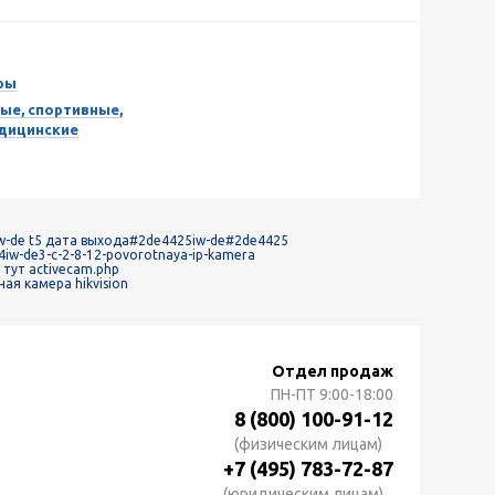
ры
ые, спортивные,
едицинские
iw-de t5 дата выхода
#2de4425iw-de
#2de4425
4iw-de3-c-2-8-12-povorotnaya-ip-kamera
тут activecam.php
ая камера hikvision
Отдел продаж
ПН-ПТ
9:00-18:00
8 (800) 100-91-12
(физическим лицам)
+7 (495) 783-72-87
(юридическим лицам)