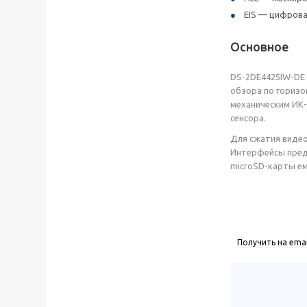
EIS — цифрова
Основное
DS-2DE4425IW-DE (
обзора по горизон
механическим ИК-
сенсора.
Для сжатия видео 
Интерфейсы пред
microSD-карты емк
Получить на emai