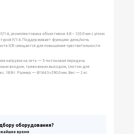
F/1.6, укомплектована объективом 4.8 ~ 120.0 мм с углом
апертурой F/1.6. Поддерживает функцию день/ночь
оте ICR смещается для повышения чувствительности
ния нагрузки на сеть — 3-потоковая передача.
жным входом, тревожным выходом, слотом для
. 18 Вт. Размер — Ø164.5×290.0 мм. Вес — 2 кг.
одбору оборудования?
лижайшее время