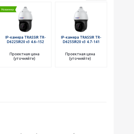
Новинка
Новинка
IP-камера TRASSIR TR-
IP-камера TRASSIR TR-
IP-камера
D6225IR20 v3 4.6–152
D6255IR20 v3 4.7-141
D6254IR
Проектная цена
Проектная цена
Проект
(уточняйте)
(уточняйте)
(уто