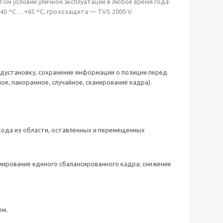
етом условий уличной эксплуатации в любое время года:
40 ºС… +65 ºС, грозозащита — TVS 2000 V.
дустановку, сохранение информации о позиции перед
е, панорамное, случайное, сканирование кадра).
ыхода из области, оставленных и перемещенных
ирование единого сбалансированного кадра; снижение
ем.