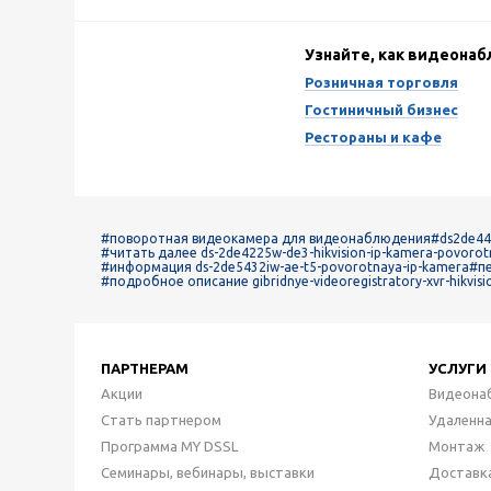
Узнайте, как видеона
Розничная торговля
Гостиничный бизнес
Рестораны и кафе
#поворотная видеокамера для видеонаблюдения
#ds2de44
#читать далее ds-2de4225w-de3-hikvision-ip-kamera-povoro
#информация ds-2de5432iw-ae-t5-povorotnaya-ip-kamera
#п
#подробное описание gibridnye-videoregistratory-xvr-hikvisi
ПАРТНЕРАМ
УСЛУГИ
Акции
Видеона
Стать партнером
Удаленн
Программа MY DSSL
Монтаж
Семинары, вебинары, выставки
Доставк