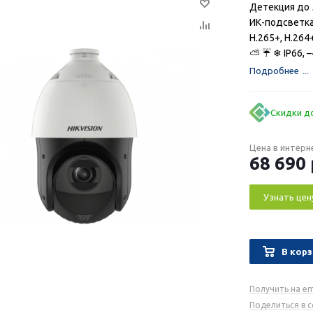
Детекция до 
ИК-подсветка
H.265+, H.264
⛅ ☔ ❄ IP66, 
Подробнее
Скидки до
Цена в интерн
68 690
Узнать цен
В корз
Получить на em
Поделиться в 