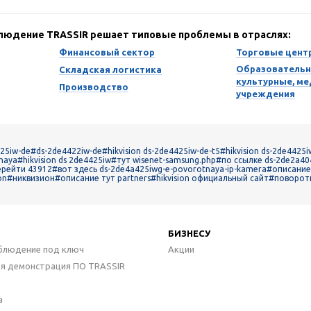
блюдение TRASSIR решает типовые проблемы в отраслях:
Финансовый сектор
Торговые цент
Образовательн
Складская логистика
культурные, м
Производство
учреждения
25iw-de
#ds-2de4422iw-de
#hikvision ds-2de4425iw-de-t5
#hikvision ds-2de4425
tnaya
#hikvision ds 2de4425iw
#тут wisenet-samsung.php
#по ссылке ds-2de2a40
ерейти 43912
#вот здесь ds-2de4a425iwg-e-povorotnaya-ip-kamera
#описание 
on
#никвизион
#описание тут partners
#hikvision официальный сайт
#поворотн
БИЗНЕСУ
блюдение под ключ
Акции
ая демонстрация ПО TRASSIR
а