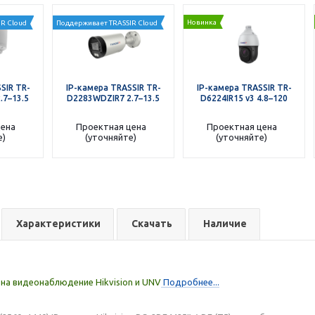
Новинка
R Cloud
Поддерживает TRASSIR Cloud
SIR TR-
IP-камера TRASSIR TR-
IP-камера TRASSIR TR-
.7–13.5
D2283WDZIR7 2.7–13.5
D6224IR15 v3 4.8–120
цена
Проектная цена
Проектная цена
е)
(уточняйте)
(уточняйте)
Характеристики
Скачать
Наличие
на видеонаблюдение Hikvision и UNV
Подробнее...