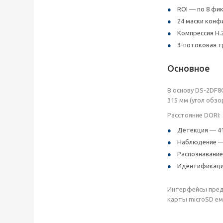
ROI — по 8 фи
24 маски конф
Компрессия H.2
3-потоковая т
Основное
В основу DS-2DF8
315 мм (угол обзор
Расстояние DORI:
Детекция — 413
Наблюдение — 1
Распознавание 
Идентификация 
Интерфейсы предс
карты microSD ем