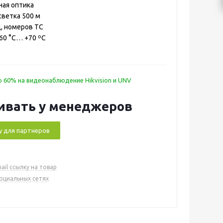
ная оптика
светка 500 м
, номеров ТС
–60 °C… +70 ºС
 60% на видеонаблюдение Hikvision и UNV
ивать у менеджеров
у для партнеров
ail ссылку на товар
социальных сетях