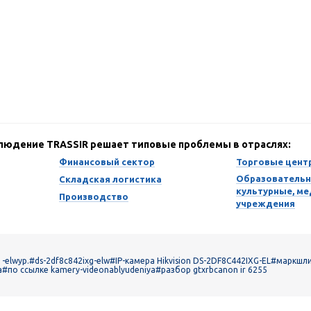
блюдение TRASSIR решает типовые проблемы в отраслях:
Финансовый сектор
Торговые цент
Образовательн
Складская логистика
культурные, м
Производство
учреждения
-elwyp.
#ds-2df8c842ixg-elw
#IP-камера Hikvision DS-2DF8C442IXG-EL
#маркшли
a
#по ссылке kamery-videonablyudeniya
#разбор gtxrbcanon ir 6255