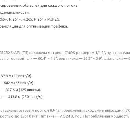
ксированных областей для каждого потока.
иденциальности.
65+, H.264+, H.265, H.264 и MJPEG.
рансляция для оптимизации трафика.
C842IXS-AEL (T5) положена матрица CMOS размером 1/1.2", чувствительн
а по горизонтали — 60.4° ~ 1.7°, вертикали — 36.2° ~ 0.9°, диагонали — 67
7.9 м (25 пикс/м).
642 м (63 пикс/м).
— 827.6 м (125 пикс/м).
— 413.8 м (250 пикс/м).
тавлены сетевым портом RJ-45, тревожными входами и выходами (7/2
костью до 256 Гбайт. Питание — AC 24 В, PoE. Потребляемая мощность —