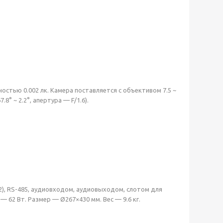
остью 0.002 лк. Камера поставляется с объективом 7.5 ~
.8° ~ 2.2°, апертура — F/1.6).
), RS-485, аудиовходом, аудиовыходом, слотом для
 62 Вт. Размер — Ø267×430 мм. Вес — 9.6 кг.