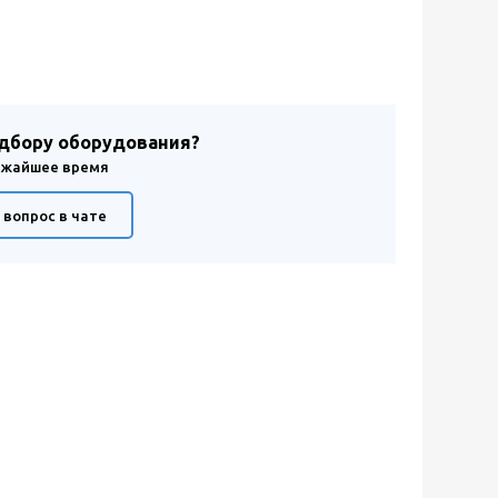
одбору оборудования?
лижайшее время
 вопрос в чате