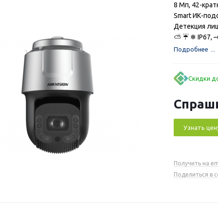
8 Мп, 42-крат
Smart ИК-под
Детекция лиц
⛅ ☔ ❄ IP67, 
Подробнее
Скидки до
Спраш
Узнать цен
Получить на em
Поделиться в 