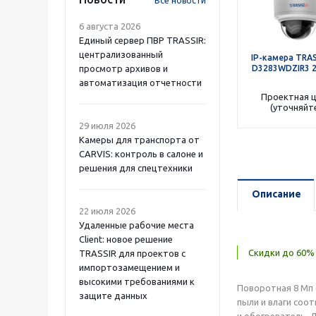
Все новости
6 августа 2026
Единый сервер ПВР TRASSIR:
централизованный
IP-камера TRAS
просмотр архивов и
D3283WDZIR3 2
автоматизация отчетности
Проектная 
(уточняйт
29 июля 2026
Камеры для транспорта от
CARVIS: контроль в салоне и
решения для спецтехники
Описание
22 июля 2026
Удаленные рабочие места
Client: новое решение
Скидки до 60% 
TRASSIR для проектов с
импортозамещением и
высокими требованиями к
Поворотная 8 Мп (
защите данных
пыли и влаги соо
и обогреватель. 