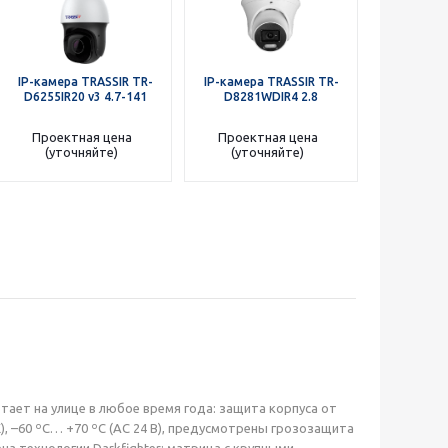
IP-камера TRASSIR TR-
IP-камера TRASSIR TR-
IP-камера
D6255IR20 v3 4.7-141
D8281WDIR4 2.8
D2153IR6 v
Проектная цена
Проектная цена
Проект
(уточняйте)
(уточняйте)
(уто
отает на улице в любое время года: защита корпуса от
), –60 ºС… +70 ºС (AC 24 В), предусмотрены грозозащита
а технологии Darkfighter: матрица с крупными