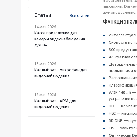
пикселями, Darke
шумоподавление. 
Статьи
Все статьи
Функционал
14 мая 2026
Какое приложение для
Интеллектуаль
камеры видеонаблюдения
Скорость по пр
лучше?
300 предустано
42-кратная опт
13 мая 2026
Детекция лиц 
Как выбрать микрофон для
пропавших и о
видеонаблюдения
Распознавание
Классификация 
WDR 140 дБ — 
12 мая 2026
устранение во
Как выбрать APM для
BLC — компенс
видеонаблюдения
HLC — маскиро
3D DNR — шум
EIS — электро
Оптический De