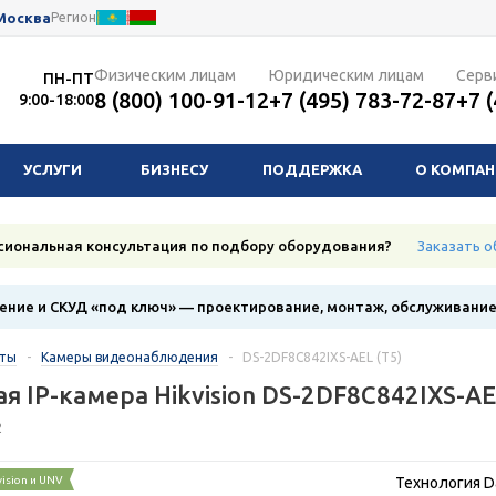
Москва
Регион
Физическим лицам
Юридическим лицам
Серв
ПН-ПТ
8 (800) 100-91-12
+7 (495) 783-72-87
+7 
9:00-18:00
УСЛУГИ
БИЗНЕСУ
ПОДДЕРЖКА
О КОМПА
сиональная консультация по подбору оборудования?
Заказать о
ние и СКУД «под ключ» — проектирование, монтаж, обслуживани
кты
-
Камеры видеонаблюдения
-
DS-2DF8C842IXS-AEL (T5)
я IP-камера Hikvision DS-2DF8C842IXS-AE
2
vision и UNV
Технология Da