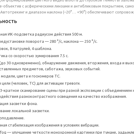
ye-объектив с асферическими линзами и антибликовым покрытием, само
Автотрекинг и диапазон наклона (–20°… +90°) обеспечивают сопровож
ьность
ная ИК-подсветка радиусом действия 500 м.
едустановке поворота — 280 °/с, наклона — 250 °/с.
вок, 8 патрулей, 4 шаблона.
ика со скоростью зумирования 7.5 с.
(до 30 одновременно), обнаружение движения, вторжения, входа и выхо
ставленных предметов, саботажа, звуковых событий.
 модели, цвета и госномеров ТС.
цели (человек, ТС) для активации тревоги.
3-кратное сканирование сцены при разной экспозиции с объединением 
здействия разноконтрастного освещения на качество изображения.
ация засветки фона.
вание локальной засветки.
оподавление.
нная стабилизация изображения в условиях вибрации.
fog — улучшение четкости монохромной картинки при тумане, задымле