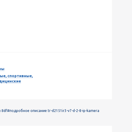
ры
ые, спортивные,
едицинские
 8df
#подробное описание tr-d2151ir3-v7-d-2-8-ip-kamera