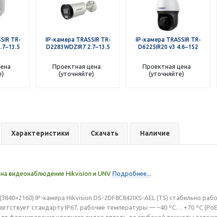
SIR TR-
IP-камера TRASSIR TR-
IP-камера TRASSIR TR-
.7–13.5
D2283WDZIR7 2.7–13.5
D6225IR20 v3 4.6–152
цена
Проектная цена
Проектная цена
е)
(уточняйте)
(уточняйте)
Характеристики
Скачать
Наличие
на видеонаблюдение Hikvision и UNV
Подробнее...
3840×2160) IP-камера Hikvision DS-2DF8C842IXS-AEL (T5) стабильно раб
тветствует стандарту IP67, рабочие температуры — –40 ºС… +70 ºС (РоЕ
Для формирования цветного видео вплоть до глубокой темноты заложен