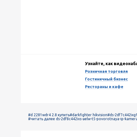
Узнайте, как видеона
Розничная торговля
Гостиничный бизнес
Рестораны и кафе
#d 2281wdr4 2.8 купить
#darkfighter hikvision
#ds-2df7c442ixg1
#читать далее ds-2df8c442ixs-aelw-t5-povorotnaya-ip-kamer