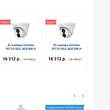
Акция
Акция
IP-камера Uniview
IP-камера Uniview
IPC3618LE-ADF40K-H
IPC3618LE-ADF28K-H
16 312
р.
16 312
р.
19 190
р.
19 190
р.
Поддерживает TRASSIR Cloud
Поддерживает 