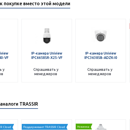
к покупке вместо этой модели
iview
IP-камера Uniview
IP-камера Uniview
40-VF
IPC6658SR-X25-VF
IPC3638SB-ADZK-I0
ь у
Спрашивать у
Спрашивать у
ов
менеджеров
менеджеров
аналоги TRASSIR
Новинка
R Cloud
Поддерживает TRASSIR Cloud