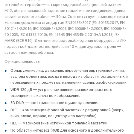
сетевой интерфейс — четырехъядерный авиационный разъем
M12, обеспечивающий надежное герметичное соединение, длина
соединительного кабеля — 50 см. Соответствует транспортным и
железнодорожным стандартам EN50155-2017 (EN 50155:2017, EN
50121-3-2:2016, IEC 60068-2-1:2007, IEC 60068-2- 2:2007, IEC 60068-2-
30:2005, IEC 61373:2010); EN 45545 (EN 45545-2:2013+A1:2015); E-
MARK (ECE R10). Для ночного видеонаблюдения оборудована ИК-
подсветкой дальностью действия 10 м, для аудиоконтроля —
встроенным микрофоном.
Функциональность:
Обнаружение лиц, движения, пересечения виртуальной линии,
заслона объектива, входа и выхода из области, оставленных и
перемещенных предметов, изменения сцены, расфокусировки.
WDR 120 дБ — устранение влияния разноконтрастного
освещения на качество изображения.
3D DNR — пространственное шумоподавление.
BLC — компенсация фоновой засветки с регулировкой (вверх,
вниз, влево, вправо, по центру и по настройке).
HLC — маскирование источников точечной засветки
По области интереса (ROI) для основного и дополнительного