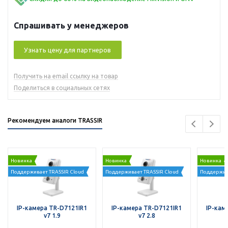
Спрашивать у менеджеров
Узнать цену для партнеров
Получить на email ссылку на товар
Поделиться в социальных сетях
Рекомендуем аналоги TRASSIR
Новинка
Новинка
Новинка
Поддерживает TRASSIR Cloud
Поддерживает TRASSIR Cloud
Поддержив
IP-камера TR-D7121IR1
IP-камера TR-D7121IR1
IP-кам
v7 1.9
v7 2.8