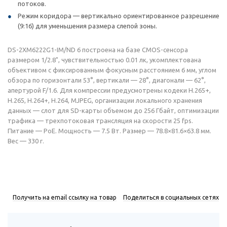
потоков.
Режим коридора — вертикально ориентированное разрешение
(9:16) для уменьшения размера слепой зоны.
DS-2XM6222G1-IM/ND 6 построена на базе CMOS-сенсора
размером 1/2.8", чувствительностью 0.01 лк, укомплектована
объективом с фиксированным фокусным расстоянием 6 мм, углом
обзора по горизонтали 53°, вертикали — 28°, диагонали — 62°,
апертурой F/1.6. Для компрессии предусмотрены кодеки H.265+,
H.265, H.264+, H.264, MJPEG, организации локального хранения
данных — слот для SD-карты объемом до 256 Гбайт, оптимизации
трафика — трехпотоковая трансляция на скорости 25 fps.
Питание — PoE. Мощность — 7.5 Вт. Размер — 78.8×81.6×63.8 мм.
Вес — 330 г.
Получить на email ссылку на товар
Поделиться в социальных сетях