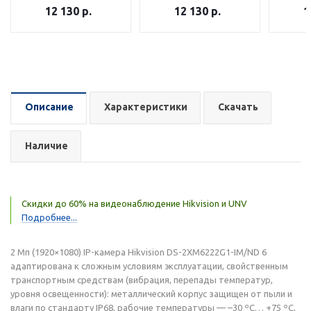
12 130
р.
12 130
р.
1
Описание
Характеристики
Скачать
Наличие
Скидки до 60% на видеонаблюдение Hikvision и UNV
Подробнее...
2 Мп (1920×1080) IP-камера Hikvision DS-2XM6222G1-IM/ND 6
адаптирована к сложным условиям эксплуатации, свойственным
транспортным средствам (вибрация, перепады температур,
уровня освещенности): металлический корпус защищен от пыли и
влаги по стандарту IP68, рабочие температуры — –30 ºС… +75 ºС,