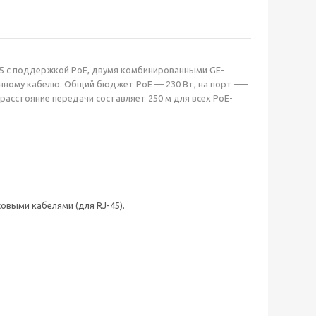
45 с поддержкой PoE, двумя комбинированными GE-
конному кабелю. Общий бюджет РоЕ — 230 Вт, на порт –—
 расстояние передачи составляет 250 м для всех РоЕ-
выми кабелями (для RJ-45).