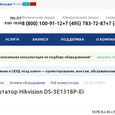
Москва
Регион
Физическим лицам
Юридическим лицам
Серв
ПН-ПТ
8 (800) 100-91-12
+7 (495) 783-72-87
+7 
9:00-18:00
УСЛУГИ
БИЗНЕСУ
ПОДДЕРЖКА
О КОМПА
сиональная консультация по подбору оборудования?
Заказать о
ние и СКУД «под ключ» — проектирование, монтаж, обслуживани
кты
-
Сетевое оборудование
-
PoE-коммутаторы
-
DS-3E1318P-EI
татор Hikvision DS-3E1318P-EI
1
16 FE RJ-45 с