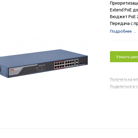
Приоритизац
Extend PoE до
Бюджет РоЕ 
Передача с 
Подробнее
Узнать цен
Получить на em
Поделиться в 