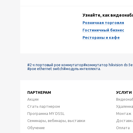
Узнайте, как видеона
Розничная торговля
Гостиничный бизнес
Рестораны и кафе
#2-х портовый poe коммутатор
#коммутатор hikvision ds-3e
#poe ethernet switch
#модуль интеллекта.
ПАРТНЕРАМ
УСЛУГИ
Акции
Видеона
Стать партнером
Удаленн
Программа MY DSSL
Монтаж
Семинары, вебинары, выставки
Доставк
Обучение
Оплата