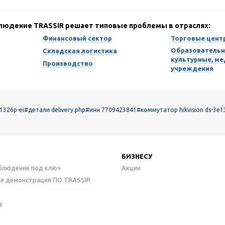
блюдение TRASSIR решает типовые проблемы в отраслях:
Финансовый сектор
Торговые цент
Образовательн
Складская логистика
культурные, м
Производство
учреждения
1326p-ei
#детали delivery.php
#инн 7709423841
#коммутатор hikvision ds-3e1
БИЗНЕСУ
блюдение под ключ
Акции
ая демонстрация ПО TRASSIR
а