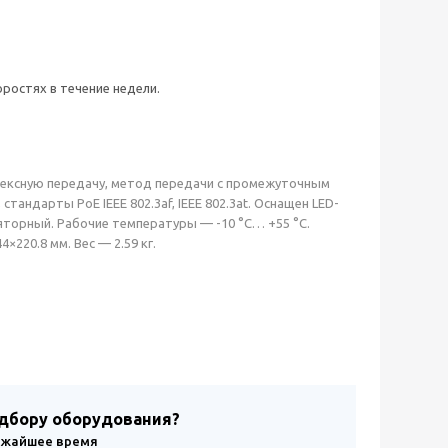
ростях в течение недели.
плексную передачу, метод передачи с промежуточным
z, стандарты РоЕ IEEE 802.3af, IEEE 802.3at. Оснащен LED-
ляторный. Рабочие температуры — -10 °C… +55 °C.
×220.8 мм. Вес — 2.59 кг.
одбору оборудования?
лижайшее время