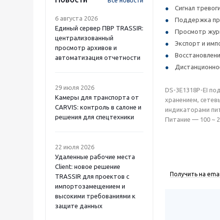
Все новости
Сигнал тревог
6 августа 2026
Поддержка пр
Единый сервер ПВР TRASSIR:
Просмотр жур
централизованный
Экспорт и имп
просмотр архивов и
Восстановлени
автоматизация отчетности
Дистанционно
29 июля 2026
DS-3E1318P-EI по
Камеры для транспорта от
хранением, сетевые
CARVIS: контроль в салоне и
индикаторами пит
решения для спецтехники
Питание — 100 ~ 2
22 июля 2026
Удаленные рабочие места
Client: новое решение
Получить на emai
TRASSIR для проектов с
импортозамещением и
высокими требованиями к
защите данных