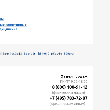
ры
ые, спортивные,
едицинские
318p-ei
#ds 3e1318p ei
#ds-1h34-0101p
#ds-3e1309p-ei
Отдел продаж
ПН-ПТ
9:00-18:00
8 (800) 100-91-12
(физическим лицам)
+7 (495) 783-72-87
(юридическим лицам)