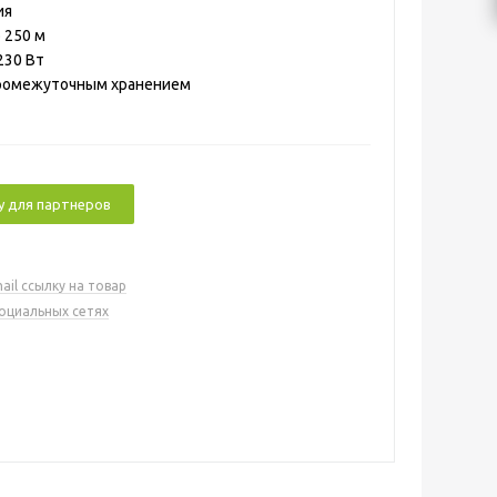
ия
 250 м
230 Вт
промежуточным хранением
у для партнеров
ail ссылку на товар
социальных сетях