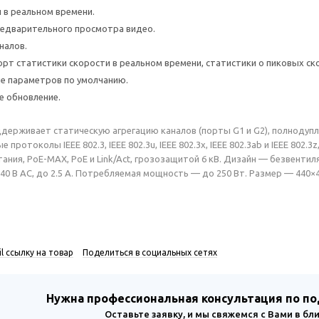
и в реальном времени.
едварительного просмотра видео.
налов.
орт статистики скорости в реальном времени, статистики о пиковых ско
е параметров по умолчанию.
е обновление.
ддерживает статическую агрегацию каналов (порты G1 и G2), полноду
 протоколы IEEE 802.3, IEEE 802.3u, IEEE 802.3x, IEEE 802.3ab и IEEE 802.3
ания, PoE-MAX, PoE и Link/Act, грозозащитой 6 кВ. Дизайн — безвенти
40 В AC, до 2.5 A. Потребляемая мощность — до 250 Вт. Размер — 440×44
l ссылку на товар
Поделиться в социальных сетях
Нужна профессиональная консультация по п
Оставьте заявку, и мы свяжемся с Вами в б