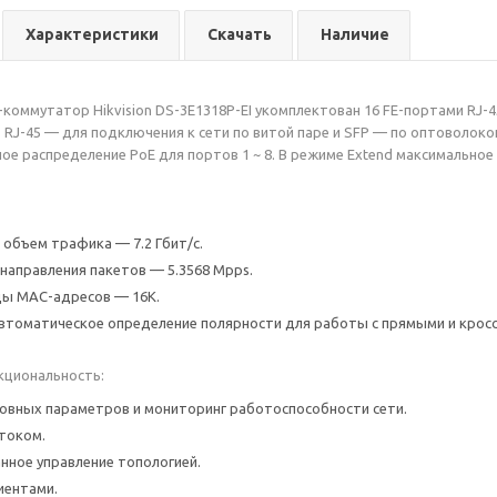
Характеристики
Скачать
Наличие
коммутатор Hikvision DS-3E1318P-EI укомплектован 16 FE-портами RJ-
): RJ-45 — для подключения к сети по витой паре и SFP — по оптоволо
ное распределение РоЕ для портов 1 ~ 8. В режиме Extend максимальное
объем трафика — 7.2 Гбит/с.
направления пакетов — 5.3568 Mpps.
цы MAC-адресов — 16К.
втоматическое определение полярности для работы с прямыми и кроссо
кциональность:
овных параметров и мониторинг работоспособности сети.
током.
нное управление топологией.
иентами.