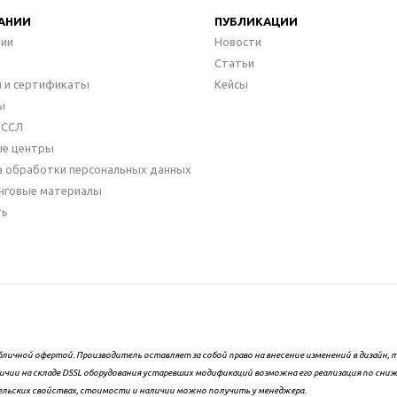
АНИИ
ПУБЛИКАЦИИ
нии
Новости
Статьи
 и сертификаты
Кейсы
ы
ДССЛ
ые центры
а обработки персональных данных
нговые материалы
ть
бличной офертой. Производитель оставляет за собой право на внесение изменений в дизайн
ичии на складе DSSL оборудования устаревших модификаций возможна его реализация по сни
ельских свойствах, стоимости и наличии можно получить у менеджера.