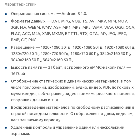
Характеристики:
Операционная система — Android 8.1.0.
Форматы данных — DAT, MPG, VOB, TS, AVI, MKV, MP4, MOV,
3GP, FLV, WEBM, WMV, ASF, MP1, MP2, MP3, WMA, WAV, OGG, OGA,
FLAC, ACC, M4A, XMF, MXMF, RTTTL, RTX, OTA, IMY, JPG, JPEG,
BMP, GIF, PNG.
Разрешение — 1920×1080 30 Гц, 1920×1080 50 Гц, 1920×1080 60 Гц,
1280×720 30 Гц, 1280×720 50 Гц, 1280×720 60 Гц, 3840×2160 30 Гц,
3840×2160 50 Гц, 3840×2160 60 Гц.
Емкость памяти — 2 Гбайт, встроенного eMMC-накопителя —
16 Гбайт.
Отображение статических и динамических материалов, в том
числе приложений, изображений, аудио, видео, PDF, потоковых
мультимедиа, веб-страниц, видео в режиме реального времени,
сторонних данных и т. д.
Воспроизведение материалов по свободному расписанию или в
строгой последовательности. Отображение по дням, неделям,
настраиваемому периоду.
Удаленный контроль и управление одним или несколькими
экранами.