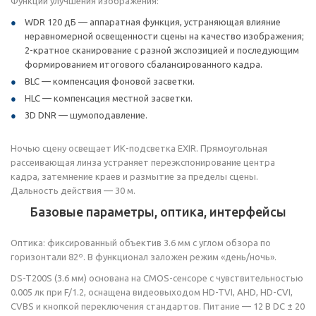
Функции улучшения изображения:
WDR 120 дБ — аппаратная функция, устраняющая влияние
неравномерной освещенности сцены на качество изображения;
2-кратное сканирование с разной экспозицией и последующим
формированием итогового сбалансированного кадра.
BLC — компенсация фоновой засветки.
HLC — компенсация местной засветки.
3D DNR — шумоподавление.
Ночью сцену освещает ИК-подсветка EXIR. Прямоугольная
рассеивающая линза устраняет переэкспонирование центра
кадра, затемнение краев и размытие за пределы сцены.
Дальность действия — 30 м.
Базовые параметры, оптика, интерфейсы
Оптика: фиксированный объектив 3.6 мм с углом обзора по
горизонтали 82º. В функционал заложен режим «день/ночь».
DS-T200S (3.6 мм) основана на CMOS-сенсоре с чувствительностью
0.005 лк при F/1.2, оснащена видеовыходом HD-TVI, AHD, HD-CVI,
CVBS и кнопкой переключения стандартов. Питание — 12 В DC ± 20