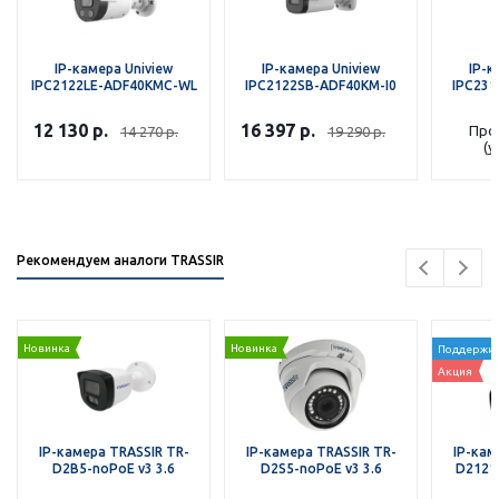
IP-камера Uniview
IP-камера Uniview
IP-к
IPC2122LE-ADF40KMC-WL
IPC2122SB-ADF40KM-I0
IPC231
12 130
р.
16 397
р.
Про
14 270
р.
19 290
р.
(у
Рекомендуем аналоги TRASSIR
Новинка
Новинка
Поддержив
Акция
IP-камера TRASSIR TR-
IP-камера TRASSIR TR-
IP-кам
D2B5-noPoE v3 3.6
D2S5-noPoE v3 3.6
D2121I