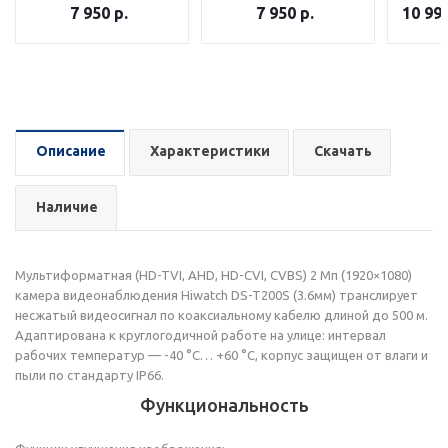
7 950
р.
7 950
р.
10 99
Описание
Характеристики
Скачать
Наличие
Мультиформатная (HD-TVI, AHD, HD-CVI, CVBS) 2 Мп (1920×1080)
камера видеонаблюдения Hiwatch DS-T200S (3.6мм) транслирует
несжатый видеосигнал по коаксиальному кабелю длиной до 500 м.
Адаптирована к круглогодичной работе на улице: интервал
рабочих температур — -40 °C… +60 °C, корпус защищен от влаги и
пыли по стандарту IP66.
Функциональность