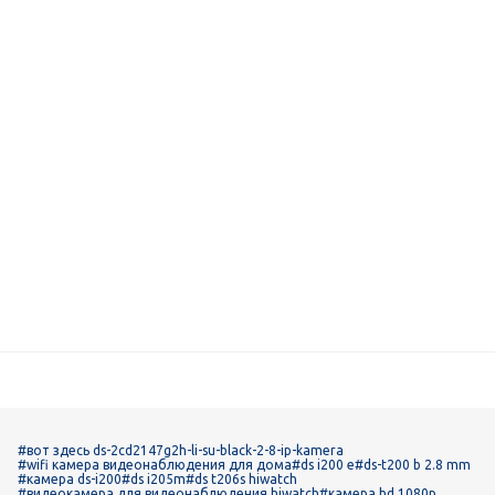
#вот здесь ds-2cd2147g2h-li-su-black-2-8-ip-kamera
#wifi камера видеонаблюдения для дома
#ds i200 e
#ds-t200 b 2.8 mm
#камера ds-i200
#ds i205m
#ds t206s hiwatch
#видеокамера для видеонаблюдения hiwatch
#камера hd 1080p