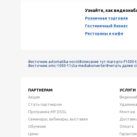
Узнайте, как видеона
Розничная торговля
Гостиничный бизнес
Рестораны и кафе
#источник avtomatika-vorot
#описание тут mars-pro-f1000-t
#источник omc-1000-11s5a-mediakonverter
#читать далее ci
ПАРТНЕРАМ
УСЛУГИ
Акции
Видеона
Стать партнером
Удаленн
Программа MY DSSL
Монтаж
Семинары, вебинары, выставки
Доставк
Обучение
Оплата
Цены
Гарантия