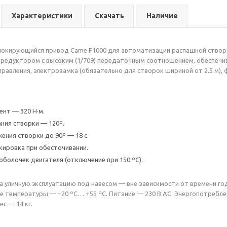
Характеристики
Скачать
Наличие
кирующийся привод Came F1000 для автоматизации распашной створки
м редуктором с высоким (1/709) передаточным соотношением, обеспе
правления, электрозамка (обязательно для створок шириной от 2.5 м),
нт — 320 Н·м.
ания створки — 120º.
ения створки до 90º — 18 с.
кировка при обесточивании.
болочек двигателя (отключение при 150 ºС).
на уличную эксплуатацию под навесом — вне зависимости от времени го
чие температуры — –20 ºС… +55 ºС. Питание — 230 В AC. Энергопотребле
ес — 14 кг.