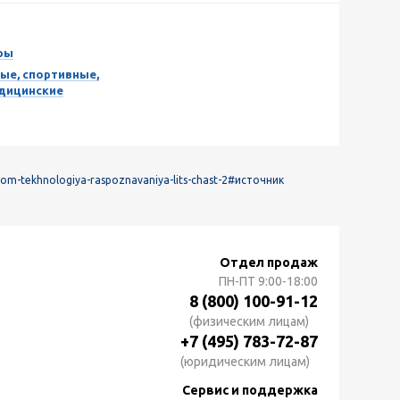
ры
ые, спортивные,
едицинские
om-tekhnologiya-raspoznavaniya-lits-chast-2
#источник
Отдел продаж
ПН-ПТ
9:00-18:00
8 (800) 100-91-12
(физическим лицам)
+7 (495) 783-72-87
(юридическим лицам)
Сервис и поддержка