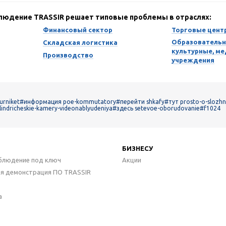
блюдение TRASSIR решает типовые проблемы в отраслях:
Финансовый сектор
Торговые цент
Образовательн
Складская логистика
культурные, м
Производство
учреждения
urniket
#информация poe-kommutatory
#перейти shkafy
#тут prosto-o-slozhn
lindricheskie-kamery-videonablyudeniya
#здесь setevoe-oborudovanie
#f1024
БИЗНЕСУ
блюдение под ключ
Акции
ая демонстрация ПО TRASSIR
а