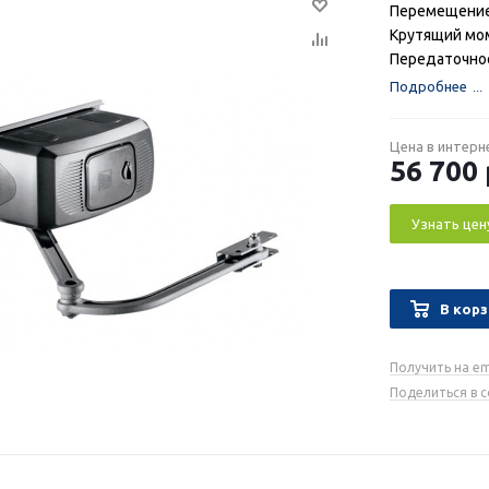
Перемещение 
Крутящий мом
Передаточное
Подробнее
Цена в интерн
56 700
Узнать цен
В корз
Получить на em
Поделиться в 