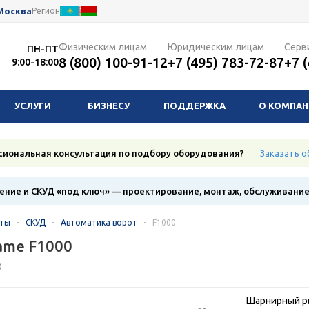
Москва
Регион
Физическим лицам
Юридическим лицам
Серв
ПН-ПТ
8 (800) 100-91-12
+7 (495) 783-72-87
+7 
9:00-18:00
УСЛУГИ
БИЗНЕСУ
ПОДДЕРЖКА
О КОМПА
сиональная консультация по подбору оборудования?
Заказать о
ние и СКУД «под ключ» — проектирование, монтаж, обслуживани
кты
-
СКУД
-
Автоматика ворот
-
F1000
ame F1000
0
Шарнирный р