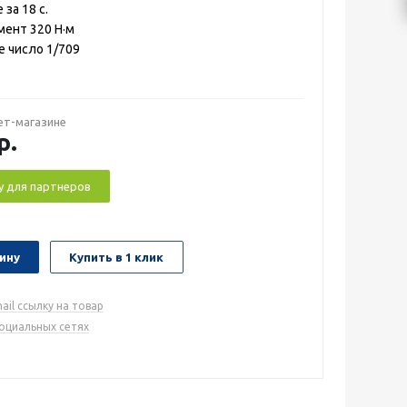
за 18 с.
ент 320 Н·м
 число 1/709
ет-магазине
р.
у для партнеров
ину
Купить в 1 клик
ail ссылку на товар
социальных сетях