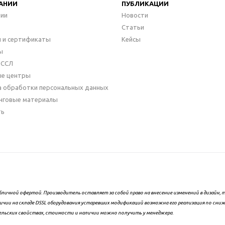
АНИИ
ПУБЛИКАЦИИ
нии
Новости
Статьи
 и сертификаты
Кейсы
ы
ДССЛ
ые центры
а обработки персональных данных
нговые материалы
ть
бличной офертой. Производитель оставляет за собой право на внесение изменений в дизайн
ичии на складе DSSL оборудования устаревших модификаций возможна его реализация по сни
ельских свойствах, стоимости и наличии можно получить у менеджера.