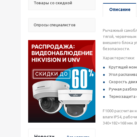
Товары со скидкой
Описание
Опросы специалистов
Рычажный самобло
тягой, червячны
внешнего блока у
безопасности.
Характеристики:
Крутящий моме
Угол распахив
Скорость движ
Ручная разбло
Термозащита о
F1000 рассчитан 
влаги IP54, рабо
340×182×168 мм. В
Новости