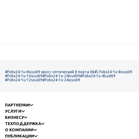
#fobx24-1u-8scus09 кросс оптический 8 порта itk
#\ fobx24-1u-8scus09
#fobx24-1u-16scus09
#fobx24-1u-24lcud09
#fobx24-1u-4lcud09
#fobx24-1u-12scus09
#fobx24-1u-24scus09
ПАРТНЕРАМ
УСЛУГИ
БИЗНЕСУ
ТЕХПОДДЕРЖКА
О КОМПАНИИ
ПУБЛИКАЦИИ