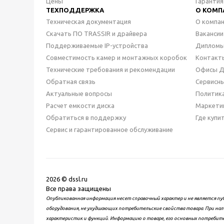
Цены
Гарантия
ТЕХПОДДЕРЖКА
О КОМП
Техническая документация
О компа
Скачать ПО TRASSIR и драйвера
Вакансии
Поддерживаемые IP-устройства
Дипломы
Совместимость камер и монтажных коробок
Контакт
Технические требования и рекомендации
Офисы 
Обратная связь
Сервисн
Актуальные вопросы
Политик
Расчет емкости диска
Маркети
Обратиться в поддержку
Где купи
Сервис и гарантированное обслуживание
2026 © dssl.ru
Все права защищены
Опубликованная информация несет справочный характер и не является пу
оборудования, не ухудшающих потребительские свойства товара. При нал
характеристик и функций. Информацию о товаре, его основных потребит