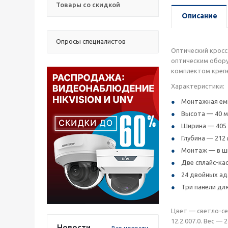
Товары со скидкой
Описание
Опросы специалистов
Оптический кросс
оптическим обору
комплектом крепе
Характеристики:
Монтажная емк
Высота — 40 м
Ширина — 405 
Глубина — 212 
Монтаж — в шк
Две сплайс-ка
24 двойных ад
Три панели дл
Цвет — светло-сер
12.2.007.0. Вес — 2.
Новости