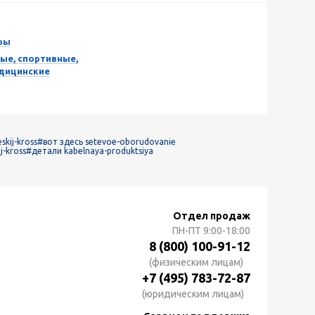
ры
ые, спортивные,
едицинские
skij-kross
#вот здесь setevoe-oborudovanie
j-kross
#детали kabelnaya-produktsiya
Отдел продаж
ПН-ПТ
9:00-18:00
8 (800) 100-91-12
(физическим лицам)
+7 (495) 783-72-87
(юридическим лицам)