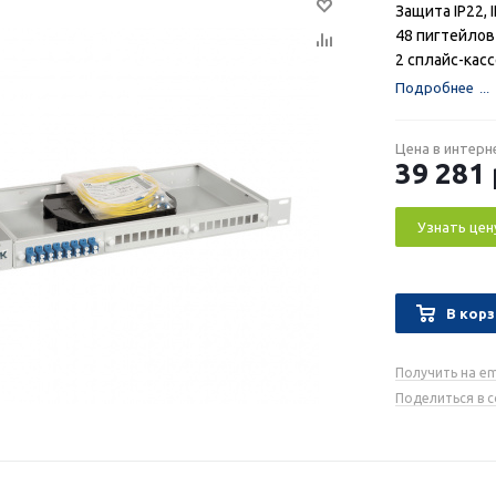
Защита IP22, 
48 пигтейлов 
2 сплайс-кас
Подробнее
Цена в интерн
39 281
Узнать цен
В корз
Получить на em
Поделиться в 