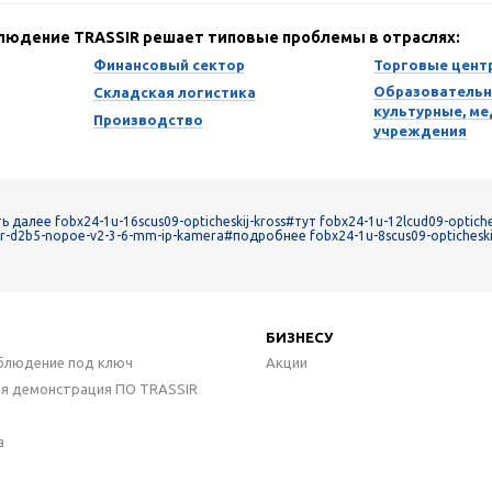
блюдение TRASSIR решает типовые проблемы в отраслях:
Финансовый сектор
Торговые цент
Образовательн
Складская логистика
культурные, м
Производство
учреждения
ь далее fobx24-1u-16scus09-opticheskij-kross
#тут fobx24-1u-12lcud09-optiche
tr-d2b5-nopoe-v2-3-6-mm-ip-kamera
#подробнее fobx24-1u-8scus09-opticheski
БИЗНЕСУ
блюдение под ключ
Акции
ая демонстрация ПО TRASSIR
а