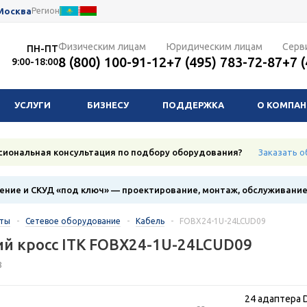
Москва
Регион
Физическим лицам
Юридическим лицам
Серв
ПН-ПТ
8 (800) 100-91-12
+7 (495) 783-72-87
+7 
9:00-18:00
УСЛУГИ
БИЗНЕСУ
ПОДДЕРЖКА
О КОМПА
сиональная консультация по подбору оборудования?
Заказать о
ние и СКУД «под ключ» — проектирование, монтаж, обслуживани
кты
-
Сетевое оборудование
-
Кабель
-
FOBX24-1U-24LCUD09
й кросс ITK FOBX24-1U-24LCUD09
8
24 адаптера 