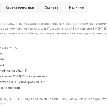
Характеристики
Скачать
Наличие
 ITK FOBX24-1U-24LCUD09 для концевой заделки, распределения и комму
дованием изготовлен из стали. Поставляется с 48 пигтейлами SM (9/125
жа, двумя кронштейнами, маркировочными этикетками для пигтейлов,
ость — 1 U.
м.
мм.
мм.
аф или стойку 19".
ссеты на 32 КДЗС — с крышками.
аптера LC-LC с полировкой UPC.
я 8 адаптеров.
ый (RAL 7035). Защита от пыли и влаги — IP22, механических воздейств
7 кг.