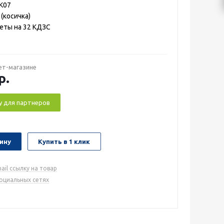
IK07
(косичка)
сеты на 32 КДЗС
ет-магазине
р.
у для партнеров
ину
Купить в 1 клик
ail ссылку на товар
социальных сетях