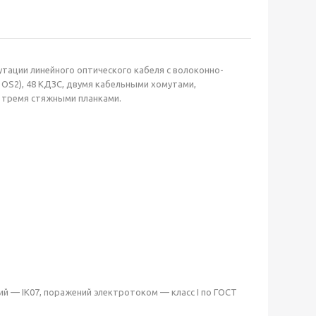
тации линейного оптического кабеля с волоконно-
 OS2), 48 КДЗС, двумя кабельными хомутами,
 тремя стяжными планками.
ий — IK07, поражений электротоком — класс I по ГОСТ