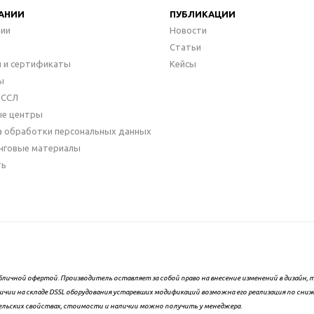
АНИИ
ПУБЛИКАЦИИ
нии
Новости
Статьи
 и сертификаты
Кейсы
ы
ДССЛ
ые центры
а обработки персональных данных
нговые материалы
ть
бличной офертой. Производитель оставляет за собой право на внесение изменений в дизайн
ичии на складе DSSL оборудования устаревших модификаций возможна его реализация по сни
ельских свойствах, стоимости и наличии можно получить у менеджера.