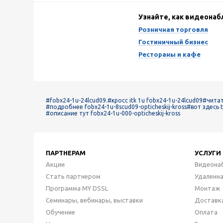
Узнайте, как видеона
Розничная торговля
Гостиничный бизнес
Рестораны и кафе
#fobx24-1u-24lcud09.
#кросс itk 1u fobx24-1u-24lcud09
#читат
#подробнее fobx24-1u-8scud09-opticheskij-kross
#вот здесь 
#описание тут fobx24-1u-000-opticheskij-kross
ПАРТНЕРАМ
УСЛУГИ
Акции
Видеона
Стать партнером
Удаленн
Программа MY DSSL
Монтаж
Семинары, вебинары, выставки
Доставк
Обучение
Оплата