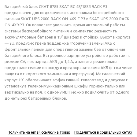
Батарейный блок СКАТ 8785 SKAT BC 48/18S3 RACK P3
предназначен для подключения к источникам бесперебойного
питания SKAT-UPS 2000-RACK-ON-4X9-E P3 и SKAT-UPS 2000-RACK-
ON-4X9 P3. Он позволяет увеличить время автономной работы
системы бесперебойного питания и компактно разместить
аккумуляторные батареи в 19" шкафах и стойках. Высота корпуса
— 2U, предусмотрена поддержка «горячей» замены АКБ с
фронтальной панели для оперативной замены без отключения
батарейного блока. Встроенное зарядное устройство работает в
режиме CV, ток заряда АКБ до 1,4 А, а защита реализована
предохранителями по входу и предохранителями АКБ (в том числе
защита от короткого замыкания и перегрузки). Металлический
корпус 19” обеспечивает эффективный теплоотвод и допускает
установку в телекоммуникационные шкафы горизонтально или
вертикально на пол. К одному ИБП можно подключить от одного
до четырех батарейных блоков.
Получить на email ссылку на товар
Поделиться в социальных сетях