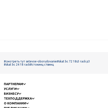
#смотреть тут setevoe-oborudovanie
#skat bc 72 18s3 rack p3
#skat bc 24 18 rack
#стокинц ствинц
ПАРТНЕРАМ
УСЛУГИ
БИЗНЕСУ
ТЕХПОДДЕРЖКА
О КОМПАНИИ
ПУБЛИКАЦИИ