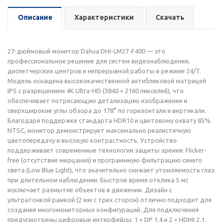
Описание
Характеристики
Скачать
27-дюймовый монитор Dahua DHI-LM27-F400 — это
профессиональное решение для систем видеонаблюдения,
диспетчерских центров и непрерывной работы в режиме 24/7.
Модель оснащена высококачественной антибликовой матрицей
IPS с разрешением 4K Ultra-HD (3840 × 2160 пикселей), что
обеспечивает потрясающую детализацию изображения и
сверхширокие углы обзора до 178° по горизонтали и вертикали.
Благодаря поддержке стандарта HDR10 и цветовому охвату 85%
NTSC, монитор демонстрирует максимально реалистичную
цветопередачу и высокую контрастность. Устройство
поддерживает современные технологии защиты зрения: Flicker-
free (отсутствие мерцания) и программную фильтрацию синего
света (Low Blue Light), что значительно снижает утомляемость глаз
при длительном наблюдении. Быстрое время отклика 5 мс
исключает размытие объектов в движении. Дизайн с
ультратонкой рамкой (2 мм с трех сторон) отлично подходит для
создания многомониторных конфигураций. Для подключения
предусмотрены цифровые интерфейсы: 1 × DP 1.4 и 2 × HDMI 2.1.