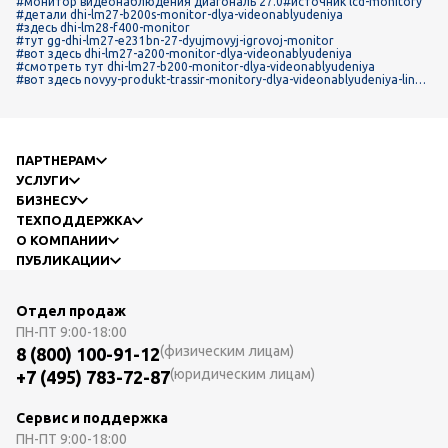
#монитор видеонаблюдения диагональ 27.0
#источник lcd-monitory
#детали dhi-lm27-b200s-monitor-dlya-videonablyudeniya
#здесь dhi-lm28-f400-monitor
#тут gg-dhi-lm27-e231bn-27-dyujmovyj-igrovoj-monitor
#вот здесь dhi-lm27-a200-monitor-dlya-videonablyudeniya
#смотреть тут dhi-lm27-b200-monitor-dlya-videonablyudeniya
#вот здесь novyy-produkt-trassir-monitory-dlya-videonablyudeniya-linee
k-eco-i-pro
ПАРТНЕРАМ
УСЛУГИ
БИЗНЕСУ
ТЕХПОДДЕРЖКА
О КОМПАНИИ
ПУБЛИКАЦИИ
Отдел продаж
ПН-ПТ
9:00-18:00
(физическим лицам)
8 (800) 100-91-12
(юридическим лицам)
+7 (495) 783-72-87
Сервис и поддержка
ПН-ПТ
9:00-18:00