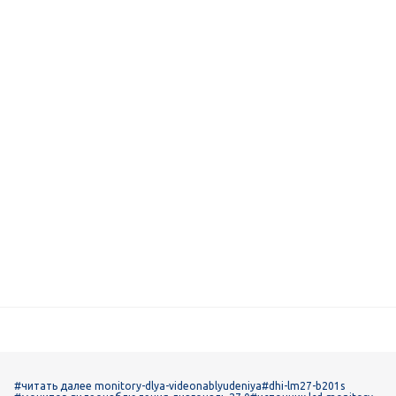
#читать далее monitory-dlya-videonablyudeniya
#dhi-lm27-b201s