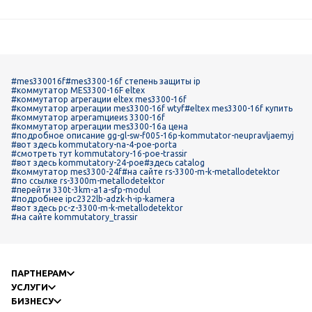
#mes330016f
#mes3300-16f степень защиты ip
#коммутатор MES3300-16F eltex
#коммутатор агрегации eltex mes3300-16f
#коммутатор агрегации mes3300-16f wtyf
#eltex mes3300-16f купить
#коммутатор агрегаmциeиs 3300-16f
#коммутатор агрегации mes3300-16а цена
#подробное описание gg-gl-sw-f005-16p-kommutator-neupravljaemyj
#вот здесь kommutatory-na-4-poe-porta
#смотреть тут kommutatory-16-poe-trassir
#вот здесь kommutatory-24-poe
#здесь catalog
#коммутатор mes3300-24f
#на сайте rs-3300-m-k-metallodetektor
#по ссылке rs-3300m-metallodetektor
#перейти 330t-3km-a1a-sfp-modul
#подробнее ipc2322lb-adzk-h-ip-kamera
#вот здесь pc-z-3300-m-k-metallodetektor
#на сайте kommutatory_trassir
ПАРТНЕРАМ
УСЛУГИ
БИЗНЕСУ