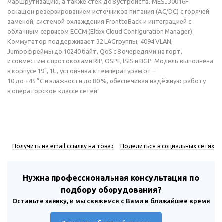
маршрутизацию, а также стек до 8 устройств. MES330016F
оснащён резервированием источников питания (AC/DC) с горячей
заменой, системой охлаждения FronttoBack и интеграцией с
облачным сервисом ECCM (Eltex Cloud Configuration Manager).
Коммутатор поддерживает 32 LAGгруппы, 4094 VLAN,
Jumboфреймы до 10240 байт, QoS с 8 очередями на порт,
и совместим с протоколами RIP, OSPF, ISIS и BGP. Модель выполнена
в корпусе 19", 1U, устойчива к температурам от –
10 до +45 °C и влажности до 80 %, обеспечивая надёжную работу
в операторском классе сетей.
Получить на email ссылку на товар
Поделиться в социальных сетях
Нужна профессиональная консультация по
подбору оборудования?
Оставьте заявку, и мы свяжемся с Вами в ближайшее время