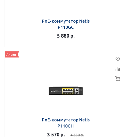
PoE-коммутатор Netis
P110GC
5 880
р.
Акция
PoE-коммутатор Netis
P110GH
3 570
р.
4 350
р.