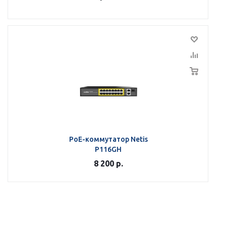
PoE-коммутатор Netis
P116GH
8 200
р.