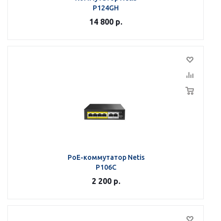
P124GH
14 800
р.
PoE-коммутатор Netis
P106C
2 200
р.