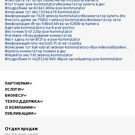
#смотреть тут dh-ipc-hdbw3441ep-s-0280b-ip-kamera
#тут trassir-poe-kommutatory
#коммутатор купить в днс
#подробнее sw-8244-l-400w-poe-kommutator
#описание тут des-1024a-e1b-kommutator
#информация sw-7028-setevoj-kommutator
#коммутатор купить dns
#читать далее sw-70802-i-setevoj-kommutator
#коммутатор сети
#информация dh-ipc-hdbw3441ep-as-0280b-ip-kamera
#детали kommutatory-na-8-poe-portov
#источник tl-sl1226p-poe-kommutator
#сетевое оборудование коммутатор
#вот здесь ns-sw-8f2f-p-a-poe-kommutator
#информация nmc-wo2ud2-ft-st-wt-rozetka
#описание тут kak-vybrat-setevye-kommutatory-dlya-videonablyudeniya
-osobennosti-i-parametry
#купить коммутатор поиинл в днс
#перейти swu-16t-setevoj-kommutator
#подробнее tr-ns29524s-800-48poe-upravlyaemyj-poe-kommutator
ПАРТНЕРАМ
УСЛУГИ
БИЗНЕСУ
ТЕХПОДДЕРЖКА
О КОМПАНИИ
ПУБЛИКАЦИИ
Отдел продаж