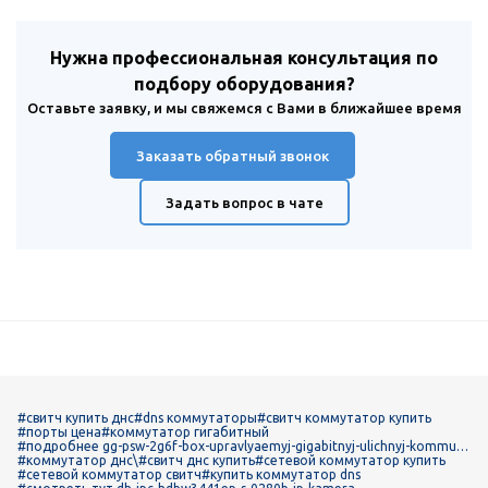
Нужна профессиональная консультация по
подбору оборудования?
Оставьте заявку, и мы свяжемся с Вами в ближайшее время
Заказать обратный звонок
Задать вопрос в чате
#свитч купить днс
#dns коммутаторы
#свитч коммутатор купить
#порты цена
#коммутатор гигабитный
#подробнее gg-psw-2g6f-box-upravlyaemyj-gigabitnyj-ulichnyj-kommuta
tor
#коммутатор днс\
#свитч днс купить
#сетевой коммутатор купить
#сетевой коммутатор свитч
#купить коммутатор dns