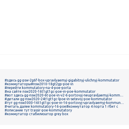
#здесь gg-psw-2g6f-box-upravlyaemyj-gigabitnyj-ulichnyj-kommutator
#коммутаторы
#nsw2010-18gt2gp-poe-in
#перейти kommutatory-na-4-poe-porta
#на сайте nsw2020-16t1gt1gc-poe-in-poe-kommutator
#вот здесь gg-nsw2020-6t-poe-in-v2-6-portovyj-neupravljaemyj-kommut
aor-s-podderzhkoj-tehnologii-power-over-ethernet-poe
#детали gg-nsw2020-24t1gt1gc-lpoe-in-setevoj-poe-kommutator
#тут gg-nsw3000-16t1gt1gc-poe-in-16-portovyj-upravlyaemyj-kommunta
tor-urovnya-l2
#читать далее kommutatory-16-poe
#коммутатор 4 порта 1 гбит с
#описание тут trassir-poe-kommutatory
#коммутатор стабилизатор grey box