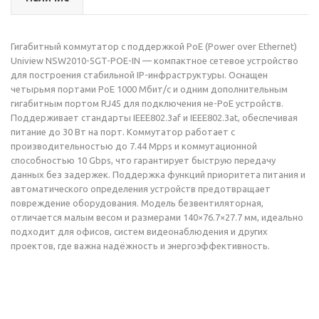
Гигабитный коммутатор с поддержкой PoE (Power over Ethernet)
Uniview NSW2010-5GT-POE-IN — компактное сетевое устройство
для построения стабильной IP-инфраструктуры. Оснащен
четырьмя портами PoE 1000 Мбит/с и одним дополнительным
гигабитным портом RJ45 для подключения не-PoE устройств.
Поддерживает стандарты IEEE802.3af и IEEE802.3at, обеспечивая
питание до 30 Вт на порт. Коммутатор работает с
производительностью до 7.44 Mpps и коммутационной
способностью 10 Gbps, что гарантирует быструю передачу
данных без задержек. Поддержка функций приоритета питания и
автоматического определения устройств предотвращает
повреждение оборудования. Модель безвентиляторная,
отличается малым весом и размерами 140×76.7×27.7 мм, идеально
подходит для офисов, систем видеонаблюдения и других
проектов, где важна надёжность и энергоэффективность.