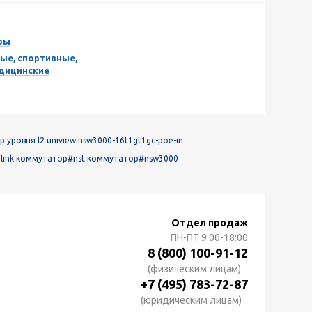
ры
ые, спортивные,
едицинские
уровня l2 uniview nsw3000-16t1gt1gc-poe-in
alink коммутатор
#nst коммутатор
#nsw3000
Отдел продаж
ПН-ПТ
9:00-18:00
8 (800) 100-91-12
(физическим лицам)
+7 (495) 783-72-87
(юридическим лицам)