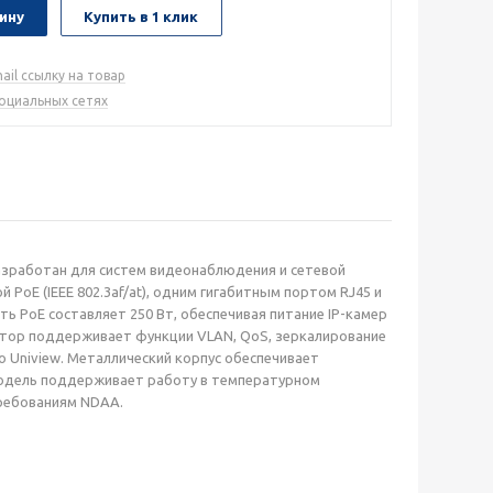
ину
Купить в 1 клик
ail ссылку на товар
социальных сетях
зработан для систем видеонаблюдения и сетевой
PoE (IEEE 802.3af/at), одним гигабитным портом RJ45 и
 PoE составляет 250 Вт, обеспечивая питание IP-камер
утатор поддерживает функции VLAN, QoS, зеркалирование
 Uniview. Металлический корпус обеспечивает
Модель поддерживает работу в температурном
требованиям NDAA.