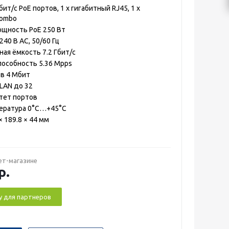
бит/с PoE портов, 1 x гигабитный RJ45, 1 x
Combo
щность PoE 250 Вт
40 В AC, 50/60 Гц
ая ёмкость 7.2 Гбит/с
пособность 5.36 Mpps
в 4 Мбит
LAN до 32
тет портов
пература 0°C…+45°C
 189.8 × 44 мм
ет-магазине
р.
у для партнеров