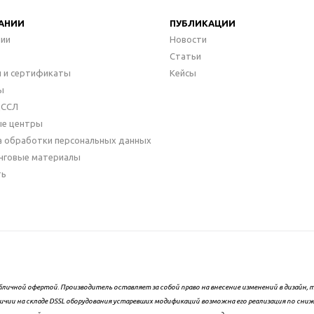
АНИИ
ПУБЛИКАЦИИ
нии
Новости
Статьи
 и сертификаты
Кейсы
ы
ДССЛ
ые центры
а обработки персональных данных
нговые материалы
ть
бличной офертой. Производитель оставляет за собой право на внесение изменений в дизайн
ичии на складе DSSL оборудования устаревших модификаций возможна его реализация по сни