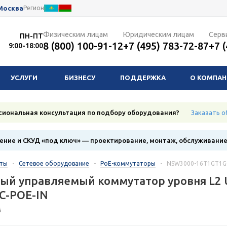
Москва
Регион
Физическим лицам
Юридическим лицам
Серв
ПН-ПТ
8 (800) 100-91-12
+7 (495) 783-72-87
+7 
9:00-18:00
УСЛУГИ
БИЗНЕСУ
ПОДДЕРЖКА
О КОМПА
сиональная консультация по подбору оборудования?
Заказать о
ние и СКУД «под ключ» — проектирование, монтаж, обслуживани
кты
-
Сетевое оборудование
-
PoE-коммутаторы
-
NSW3000-16T1GT1G
ый управляемый коммутатор уровня L2 
C-POE-IN
6