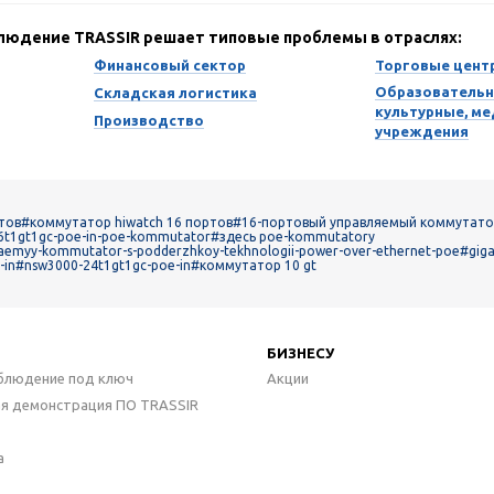
блюдение TRASSIR решает типовые проблемы в отраслях:
Финансовый сектор
Торговые цент
Образовательн
Складская логистика
культурные, м
Производство
учреждения
тов
#коммутатор hiwatch 16 портов
#16-портовый управляемый коммутатор 
t1gt1gc-poe-in-poe-kommutator
#здесь poe-kommutatory
yaemyy-kommutator-s-podderzhkoy-tekhnologii-power-over-ethernet-poe
#gig
-in
#nsw3000-24t1gt1gc-poe-in
#коммутатор 10 gt
БИЗНЕСУ
блюдение под ключ
Акции
ая демонстрация ПО TRASSIR
а