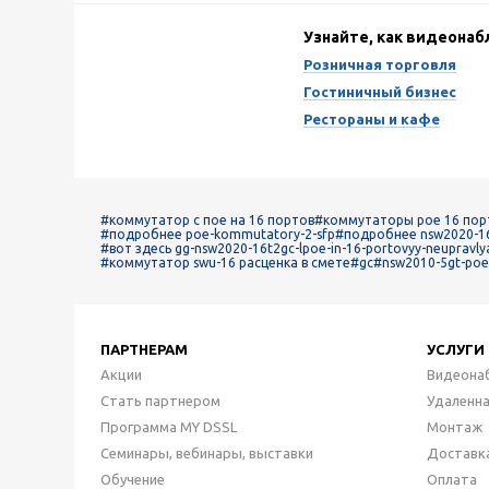
Узнайте, как видеона
Розничная торговля
Гостиничный бизнес
Рестораны и кафе
#коммутатор с пое на 16 портов
#коммутаторы poe 16 пор
#подробнее poe-kommutatory-2-sfp
#подробнее nsw2020-16
#вот здесь gg-nsw2020-16t2gc-lpoe-in-16-portovyy-neupravl
#коммутатор swu-16 расценка в смете
#gc
#nsw2010-5gt-poe
ПАРТНЕРАМ
УСЛУГИ
Акции
Видеона
Стать партнером
Удаленн
Программа MY DSSL
Монтаж
Семинары, вебинары, выставки
Доставк
Обучение
Оплата