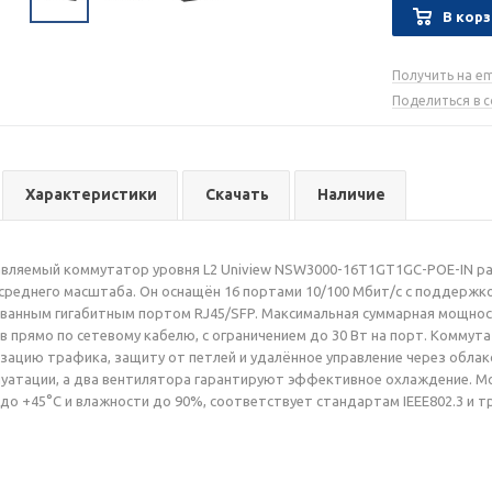
В корз
Получить на em
Поделиться в 
Характеристики
Скачать
Наличие
вляемый коммутатор уровня L2 Uniview NSW3000-16T1GT1GC-POE-IN ра
реднего масштаба. Он оснащён 16 портами 10/100 Мбит/с с поддержкой 
анным гигабитным портом RJ45/SFP. Максимальная суммарная мощность
тв прямо по сетевому кабелю, с ограничением до 30 Вт на порт. Комм
зацию трафика, защиту от петлей и удалённое управление через облако
луатации, а два вентилятора гарантируют эффективное охлаждение. 
 до +45°C и влажности до 90%, соответствует стандартам IEEE802.3 и 