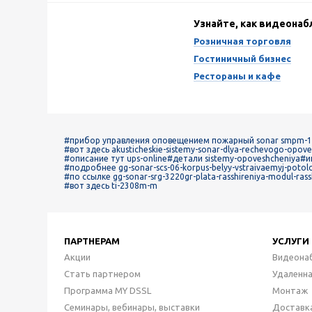
Узнайте, как видеона
Розничная торговля
Гостиничный бизнес
Рестораны и кафе
#прибор управления оповещением пожарный sonar smpm-
#вот здесь akusticheskie-sistemy-sonar-dlya-rechevogo-opo
#описание тут ups-online
#детали sistemy-opoveshcheniya
#и
#подробнее gg-sonar-scs-06-korpus-belyy-vstraivaemyj-potol
#по ссылке gg-sonar-srg-3220gr-plata-rasshireniya-modul-rass
#вот здесь ti-2308m-m
ПАРТНЕРАМ
УСЛУГИ
Акции
Видеона
Стать партнером
Удаленн
Программа MY DSSL
Монтаж
Семинары, вебинары, выставки
Доставк