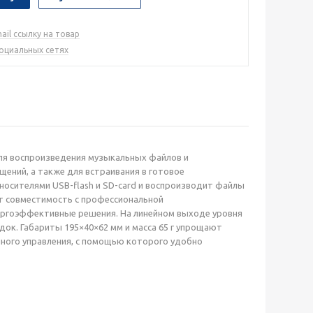
ail ссылку на товар
социальных сетях
ля воспроизведения музыкальных файлов и
ений, а также для встраивания в готовое
носителями USB-flash и SD-card и воспроизводит файлы
ет совместимость с профессиональной
нергоэффективные решения. На линейном выходе уровня
док. Габариты 195×40×62 мм и масса 65 г упрощают
нного управления, с помощью которого удобно