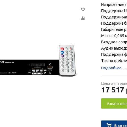
Напряжение п
Поддержка U
Поддерживае
Поддержка би
Габаритные р
Масса: 0,065 к
Входное сопр
Аудио выход:
Поддержка фа
Ток потреблен
Подробнее
Цена в интерн
17 517
Узнать цен
В корз