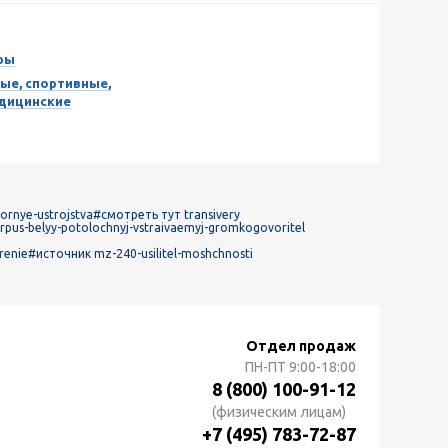
ры
ые, спортивные,
едицинские
rnye-ustrojstva
#смотреть тут transivery
rpus-belyy-potolochnyj-vstraivaemyj-gromkogovoritel
renie
#источник mz-240-usilitel-moshchnosti
Отдел продаж
ПН-ПТ
9:00-18:00
8 (800) 100-91-12
(физическим лицам)
+7 (495) 783-72-87