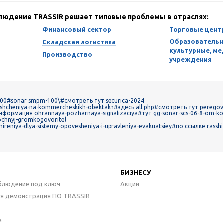
блюдение TRASSIR решает типовые проблемы в отраслях:
Финансовый сектор
Торговые цент
Образовательн
Складская логистика
культурные, м
Производство
учреждения
100
#sonar smpm-100\
#смотреть тут securica-2024
veshcheniya-na-kommercheskikh-obektakh
#здесь all.php
#смотреть тут peregovo
нформация ohrannaya-pozharnaya-signalizaciya
#тут gg-sonar-scs-06-8-om-ko
ochnyj-gromkogovoritel
hireniya-dlya-sistemy-opovesheniya-i-upravleniya-evakuatsiey
#по ссылке rasshi
БИЗНЕСУ
блюдение под ключ
Акции
ая демонстрация ПО TRASSIR
а