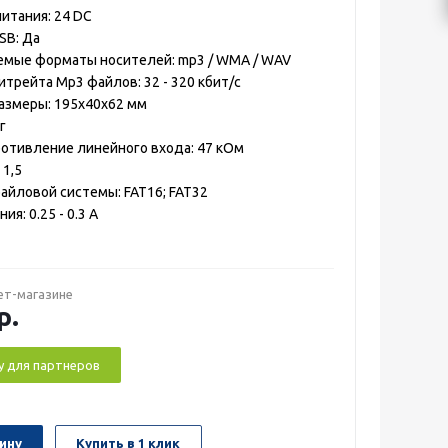
итания: 24 DC
SB: Да
мые форматы носителей: mp3 / WMA / WAV
трейта Мр3 файлов: 32 - 320 кбит/с
азмеры: 195х40х62 мм
г
отивление линейного входа: 47 кОм
 1,5
йловой системы: FAT16; FAT32
ия: 0.25 - 0.3 А
ет-магазине
р.
у для партнеров
ину
Купить в 1 клик