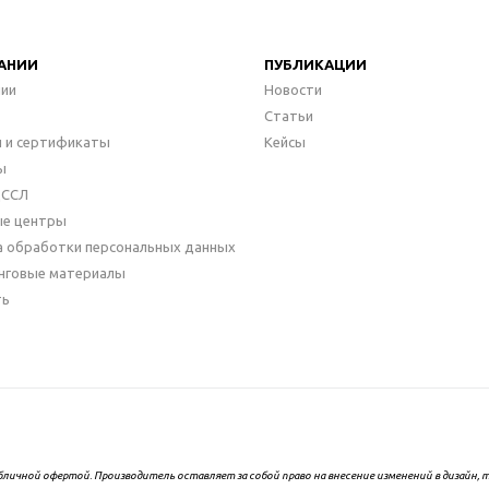
АНИИ
ПУБЛИКАЦИИ
нии
Новости
Статьи
 и сертификаты
Кейсы
ы
ДССЛ
ые центры
а обработки персональных данных
нговые материалы
ть
бличной офертой. Производитель оставляет за собой право на внесение изменений в дизайн