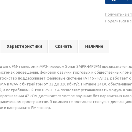
Получить на em
Поделиться в 
Характеристики
Скачать
Наличие
дуль с FM-тюнером и MP3-плеером Sonar SMPR-MP3FM предназначен д
истемах оповещения, фоновой озвучки торговых и общественных помещ
тройство поддерживает файловые системы FAT16 и FAT32, работает с 
A и WAV с битрейтом от 32 до 320 кбит/с. Питание 24 DC обеспечива
, а потребляемый ток 0.25–0.3 А позволяет устанавливать модуль в э
сопротивлении 47 кОм достигается чистое звучание без паразитных наво
раниченном пространстве. В комплекте поставляется пульт дистанцио
и и настраивать FM-тюнер.