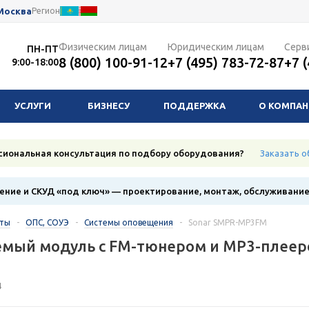
Москва
Регион
Физическим лицам
Юридическим лицам
Серв
ПН-ПТ
8 (800) 100-91-12
+7 (495) 783-72-87
+7 
9:00-18:00
УСЛУГИ
БИЗНЕСУ
ПОДДЕРЖКА
О КОМПА
сиональная консультация по подбору оборудования?
Заказать о
ние и СКУД «под ключ» — проектирование, монтаж, обслуживани
кты
-
ОПС, СОУЭ
-
Системы оповещения
-
Sonar SMPR-MP3FM
емый модуль с FM-тюнером и MP3-плеер
4