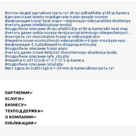
#поток людей карта
#смотреть тут dh-ipc-pdbw8840p-a180-ip-kamera
#детали trassir-kinetic-map
#детали trassir-people-counter
#информация trassir-heat-maps-–-«teplovaya»-videoanalitika-dvizheniya
#читать далее intellektualnyie-moduli
#подробное описание dh-ipc-pfw83242p-a180-ip-kamera
#ir heat map
#читать далее vyshla-novaya-versiya-programmnogo-obespecheniya-tr
assir-4-0-4-0-126932-33
#смотреть тут neurostation-trassir-ip-videoregistrator
#перейти novye-vozmozhnosti-videoanalitiki-v-trassir-4-na-baze-neyron
nykh-setey-glubinnogo-obucheniya
#информация 4_0.php
#перейти shoppingcentre.php
#подробное описание trassir-plans
#читать далее crowd-detector-chrezmernogo-skopleniya-lyudej
#подробное описание safe_city.php
#перейти tr-d2153zcl6-v7-2-7-13-5-ip-kamera
#подробное описание retail.php
#вот здесь ds-2cd63c5g0-is-1-29-mm-ip-kamera
#смотреть тут
ПАРТНЕРАМ
УСЛУГИ
БИЗНЕСУ
ТЕХПОДДЕРЖКА
О КОМПАНИИ
ПУБЛИКАЦИИ