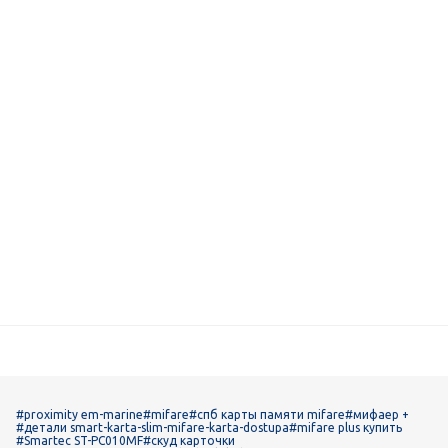
#proximity em-marine
#mifare
#спб карты памяти mifare
#мифаер +
#детали smart-karta-slim-mifare-karta-dostupa
#mifare plus купить
#Smartec ST-PC010MF
#скуд карточки