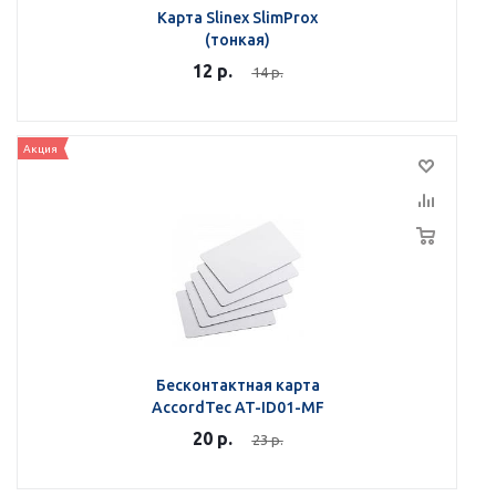
Карта Slinex SlimProx
(тонкая)
12
р.
14
р.
Акция
Бесконтактная карта
AccordTec AT-ID01-MF
20
р.
23
р.