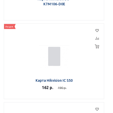
K7M106-D0E
Акция
Карта Hikvision IC S50
162
р.
190
р.