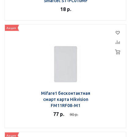
Smartec ST-PC010MF
18
р.
Акция
Mifare1 бесконтактная
смарт карта Hikvision
FM11RF08-M1
77
р.
90
р.
Акция