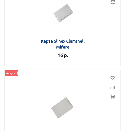
Карта Slinex Clamshell
Mifare
16
р.
Акция