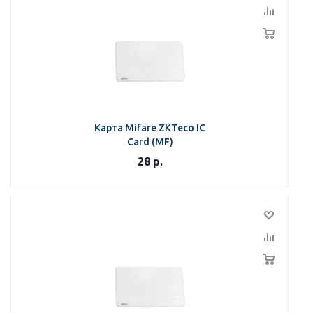
Карта Mifare ZKTeco IC
Card (MF)
28
р.