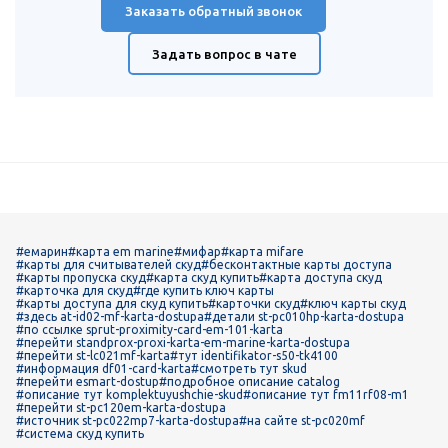
Заказать обратный звонок
Задать вопрос в чате
#емарин
#карта em marine
#мифар
#карта mifare
#карты для считывателей скуд
#бесконтактные карты доступа
#карты пропуска скуд
#карта скуд купить
#карта доступа скуд
#карточка для скуд
#где купить ключ карты
#карты доступа для скуд купить
#карточки скуд
#ключ карты скуд
#здесь at-id02-mf-karta-dostupa
#детали st-pc010hp-karta-dostupa
#по ссылке sprut-proximity-card-em-101-karta
#перейти standprox-proxi-karta-em-marine-karta-dostupa
#перейти st-lc021mf-karta
#тут identifikator-s50-tk4100
#информация df01-card-karta
#смотреть тут skud
#перейти esmart-dostup
#подробное описание catalog
#описание тут komplektuyushchie-skud
#описание тут fm11rf08-m1
#перейти st-pc120em-karta-dostupa
#источник st-pc022mp7-karta-dostupa
#на сайте st-pc020mf
#система скуд купить