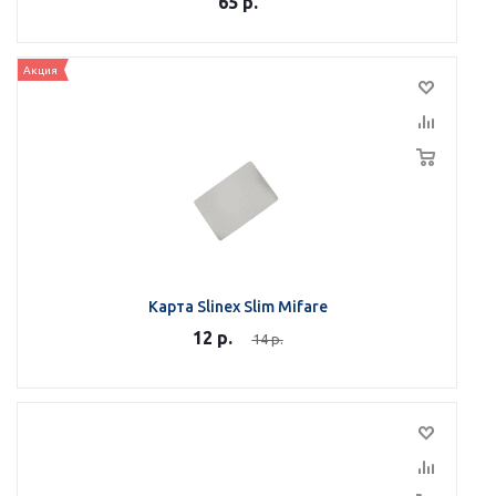
65
р.
Акция
Карта Slinex Slim Mifare
12
р.
14
р.