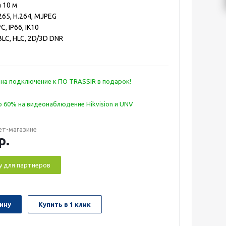
 10 м
.265, H.264, MJPEG
, IP66, IK10
LC, HLC, 2D/3D DNR
 на подключение к ПО TRASSIR в подарок!
 60% на видеонаблюдение Hikvision и UNV
ет-магазине
р.
у для партнеров
ину
Купить в 1 клик