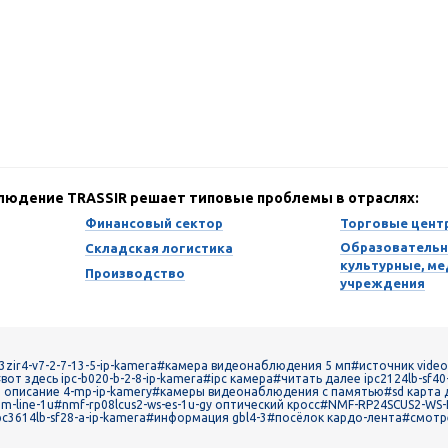
блюдение TRASSIR решает типовые проблемы в отраслях:
Финансовый сектор
Торговые цент
Образовательн
Складская логистика
культурные, м
Производство
учреждения
3zir4-v7-2-7-13-5-ip-kamera
#камера видеонаблюдения 5 мп
#источник videor
вот здесь ipc-b020-b-2-8-ip-kamera
#ipc камера
#читать далее ipc2124lb-sf40
описание 4-mp-ip-kamery
#камеры видеонаблюдения с памятью
#sd карта
m-line-1u
#nmf-rp08lcus2-ws-es-1u-gy оптический кросс
#NMF-RP24SCUS2-WS-
c3614lb-sf28-a-ip-kamera
#информация gbl4-3
#посёлок кардо-лента
#смотре