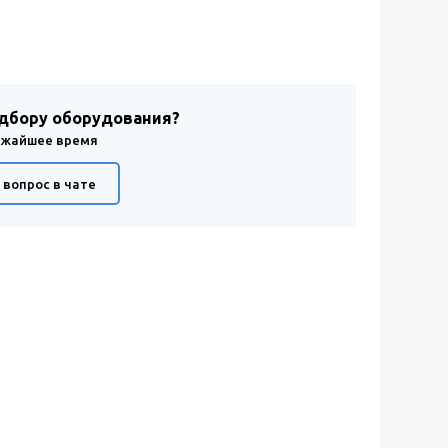
одбору оборудования?
лижайшее время
 вопрос в чате