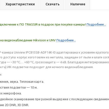
Характеристики
Скачать
Наличие
дключение к ПО TRASSIR в подарок при покупке камеры!
Подробнее...
на видеонаблюдение Hikvision и UNV
Подробнее...
IP-камера Uniview IPC815SB-ADF14K-I0 адаптирована к условиям круглог
 доступа: корпус изготовлен из металла, защищен от пыли и влаги согл
ура — –30 ºС… +60 ºС, грозозащита — 4 кВ. Благодаря интегрированно
кта) ИК-подсветке подходит для ночного видеонаблюдения.
ь:
ения, звука. Тепловая карта.
ствия подсветки — 10 м.
ых микрофона.
двойное сканирование при разной выдержке с последующим сведением
е 2D DNR, 3D DNR.