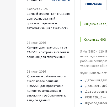
Все новости
Описание
6 августа 2026
Единый сервер ПВР TRASSIR:
централизованный
просмотр архивов и
Лицензия на по
автоматизация отчетности
Скидки до 60% 
29 июля 2026
Камеры для транспорта от
5 Мп (2880×1620) 
CARVIS: контроль в салоне и
непосредственного
решения для спецтехники
рабочая температ
удаленности объе
22 июля 2026
Функциональност
Удаленные рабочие места
Детекция движ
Client: новое решение
TRASSIR для проектов с
Дальность дей
импортозамещением и
Два встроенн
высокими требованиями к
WDR 120 дБ — 
защите данных
Шумоподавлени