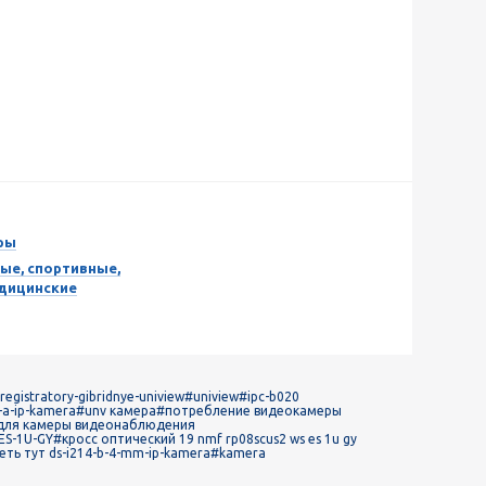
ры
ые, спортивные,
едицинские
egistratory-gibridnye-uniview
#uniview
#ipc-b020
-a-ip-kamera
#unv камера
#потребление видеокамеры
 для камеры видеонаблюдения
ES-1U-GY
#кросс оптический 19 nmf rp08scus2 ws es 1u gy
ть тут ds-i214-b-4-mm-ip-kamera
#kamera