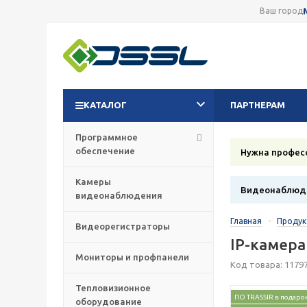
Ваш город
КАТАЛОГ
ПАРТНЕРАМ
Программное
обеспечение
Нужна профес
Камеры
Видеонаблюде
видеонаблюдения
Главная
-
Проду
Видеорегистраторы
IP-камера
Мониторы и профпанели
Код товара: 1179
Тепловизионное
ПО TRASSIR в подаро
оборудование