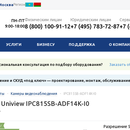
Москва
Регион
Физическим лицам
Юридическим лицам
Серв
ПН-ПТ
8 (800) 100-91-12
+7 (495) 783-72-87
+7 
9:00-18:00
УСЛУГИ
БИЗНЕСУ
ПОДДЕРЖКА
О КОМПА
сиональная консультация по подбору оборудования?
Заказать о
ние и СКУД «под ключ» — проектирование, монтаж, обслуживани
кты
-
Камеры видеонаблюдения
-
IPC815SB-ADF14K-I0
 Uniview IPC815SB-ADF14K-I0
7
к!
Разрешение 