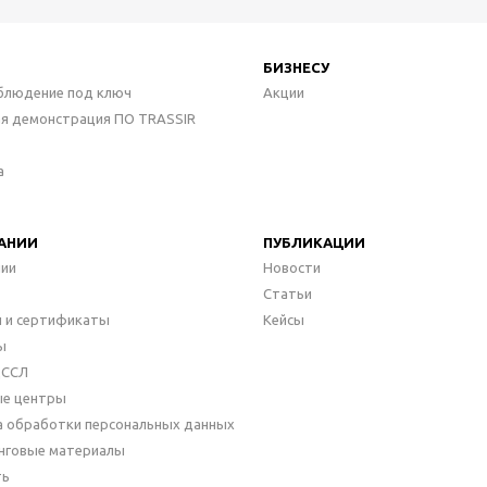
БИЗНЕСУ
блюдение под ключ
Акции
ая демонстрация ПО TRASSIR
а
АНИИ
ПУБЛИКАЦИИ
нии
Новости
Статьи
 и сертификаты
Кейсы
ы
ДССЛ
ые центры
а обработки персональных данных
нговые материалы
ть