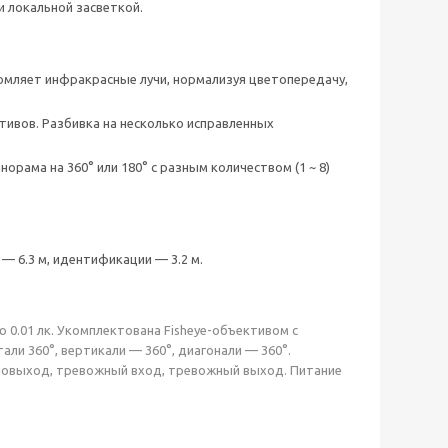
и локальной засветкой.
омляет инфракрасные лучи, нормализуя цветопередачу,
ивов. Разбивка на несколько исправленных
орама на 360° или 180° с разным количеством (1 ~ 8)
— 6.3 м, идентификации — 3.2 м.
 0.01 лк. Укомплектована Fisheye-объективом с
али 360°, вертикали — 360°, диагонали — 360°.
удиовыход, тревожный вход, тревожный выход. Питание