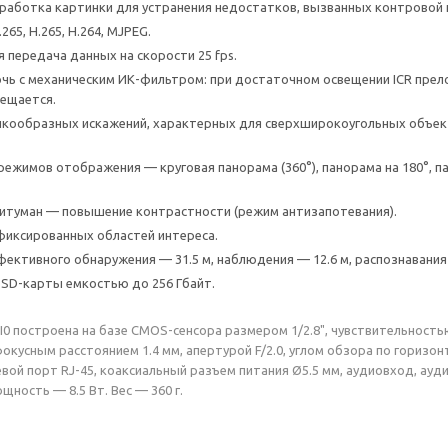
бработка картинки для устранения недостатков, вызванных контровой 
265, H.265, H.264, MJPEG.
 передача данных на скорости 25 fps.
чь с механическим ИК-фильтром: при достаточном освещении ICR прел
мещается.
кообразных искажений, характерных для сверхширокоугольных объект
ежимов отображения — круговая панорама (360°), панорама на 180°, пан
итуман — повышение контрастности (режим антизапотевания).
фиксированных областей интереса.
ективного обнаружения — 31.5 м, наблюдения — 12.6 м, распознавания 
oSD-карты емкостью до 256 Гбайт.
I0 построена на базе CMOS-сенсора размером 1/2.8", чувствительностью
кусным расстоянием 1.4 мм, апертурой F/2.0, углом обзора по горизонт
вой порт RJ-45, коаксиальный разъем питания Ø5.5 мм, аудиовход, а
ощность — 8.5 Вт. Вес — 360 г.