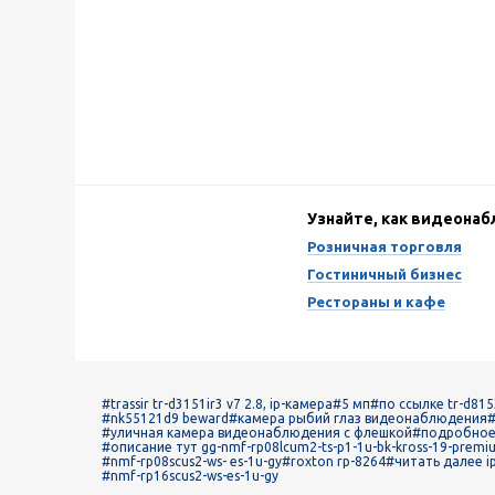
Узнайте, как видеона
Розничная торговля
Гостиничный бизнес
Рестораны и кафе
#trassir tr-d3151ir3 v7 2.8, ip-камера
#5 мп
#по ссылке tr-d815
#nk55121d9 beward
#камера рыбий глаз видеонаблюдения
#
#уличная камера видеонаблюдения с флешкой
#подробное 
#описание тут gg-nmf-rp08lcum2-ts-p1-1u-bk-kross-19-premiu
#nmf-rp08scus2-ws- es-1u-gy
#roxton rp-8264
#читать далее ip
#nmf-rp16scus2-ws-es-1u-gy