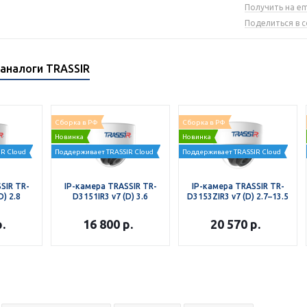
Получить на em
Поделиться в 
аналоги TRASSIR
Сборка в РФ
Сборка в РФ
Новинка
Новинка
R Cloud
Поддерживает TRASSIR Cloud
Поддерживает TRASSIR Cloud
SIR TR-
IP-камера TRASSIR TR-
IP-камера TRASSIR TR-
D) 2.8
D3151IR3 v7 (D) 3.6
D3153ZIR3 v7 (D) 2.7–13.5
.
16 800
р.
20 570
р.