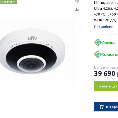
vision и UNV
ИК-подсветка
Ultra H.265, H
–30 ºС… +60 ºС
WDR 120 дБ, B
Подробнее
Лицензия
Скидки до
Цена в интерн
39 690
Узнать цен
В корз