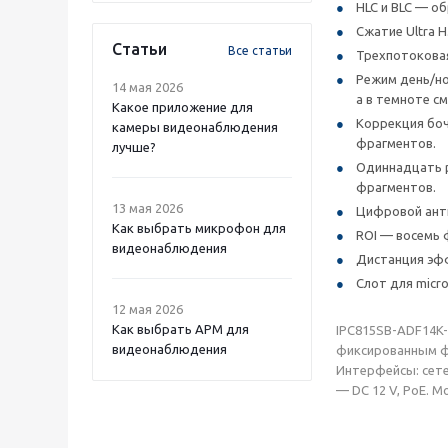
HLC и BLC — о
Сжатие Ultra H.
Статьи
Все статьи
Трехпотоковая
Режим день/но
14 мая 2026
а в темноте с
Какое приложение для
Коррекция боч
камеры видеонаблюдения
фрагментов.
лучше?
Одиннадцать р
фрагментов.
13 мая 2026
Цифровой ант
Как выбрать микрофон для
ROI — восемь 
видеонаблюдения
Дистанция эфф
Слот для micr
12 мая 2026
Как выбрать APM для
IPC815SB-ADF14K-
видеонаблюдения
фиксированным фо
Интерфейсы: сете
— DC 12 V, PoE. М