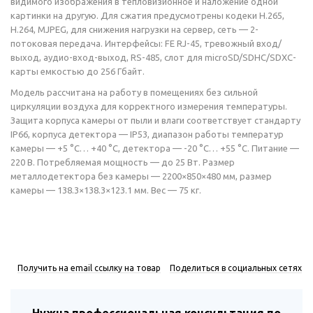
видимого изображения в тепловизионное и наложение одной
картинки на другую. Для сжатия предусмотрены кодеки H.265,
H.264, MJPEG, для снижения нагрузки на сервер, сеть — 2-
потоковая передача. Интерфейсы: FE RJ-45, тревожный вход/
выход, аудио-вход-выход, RS-485, слот для microSD/SDHC/SDXC-
карты емкостью до 256 Гбайт.
Модель рассчитана на работу в помещениях без сильной
циркуляции воздуха для корректного измерения температуры.
Защита корпуса камеры от пыли и влаги соответствует стандарту
IP66, корпуса детектора — IP53, диапазон работы температур
камеры — +5 °C… +40 °C, детектора — -20 °C… +55 °C. Питание —
220 В. Потребляемая мощность — до 25 Вт. Размер
металлодетектора без камеры — 2200×850×480 мм, размер
камеры — 138.3×138.3×123.1 мм. Вес — 75 кг.
Получить на email ссылку на товар
Поделиться в социальных сетях