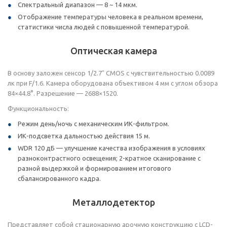
Спектральный диапазон — 8 ~ 14 мкм.
Отображение температуры человека в реальном времени,
статистики числа людей с повышенной температурой.
Оптическая камера
В основу заложен сенсор 1/2.7″ CMOS с чувствительностью 0.0089
лк при F/1.6. Камера оборудована объективом 4 мм с углом обзора
84×44.8°. Разрешение — 2688×1520.
Функциональность:
Режим день/ночь с механическим ИК-фильтром.
ИК-подсветка дальностью действия 15 м.
WDR 120 дБ — улучшение качества изображения в условиях
разноконтрастного освещения; 2-кратное сканирование с
разной выдержкой и формированием итогового
сбалансированного кадра.
Металлодетектор
Представляет собой стационарную арочную конструкцию с LCD-