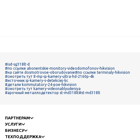
#isd-sg318lt-d
#по ссылке abonentskie-monitory-videodomofonov-hikvision
#на сайте dosmotrovoe-oborudovanie
#по ссылке terminaly-hikvision
#смотреть тут 8-mp-ip-kamery-ultra-hd-2160p-4k
#источник ip-kamery-s-detekciej-lic
#детали kommutatory-24-poe-hikvision
#смотреть тут kamery-videonablyudeniya
#арочный металлодетектор st-md318lt
#st-md318lt
ПАРТНЕРАМ
УСЛУГИ
БИЗНЕСУ
ТЕХПОДДЕРЖКА