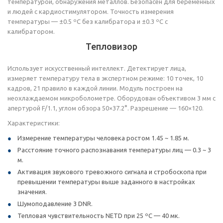
температурой, обнаружения металлов. Безопасен для беременных
и людей с кардиостимулятором. Точность измерения
температуры — ±0.5 ºС без калибратора и ±0.3 ºС с
калибратором.
Тепловизор
Использует искусственный интеллект. Детектирует лица,
измеряет температуру тела в экспертном режиме: 10 точек, 10
кадров, 21 правило в каждой линии. Модуль построен на
неохлаждаемом микроболометре. Оборудован объективом 3 мм с
апертурой F/1.1, углом обзора 50×37.2°. Разрешение — 160×120.
Характеристики:
Измерение температуры человека ростом 1.45 ~ 1.85 м.
Расстояние точного распознавания температуры лиц — 0.3 ~ 3
м.
Активация звукового тревожного сигнала и стробоскопа при
превышении температуры выше заданного в настройках
значения.
Шумоподавление 3 DNR.
Тепловая чувствительность NETD при 25 ºС — 40 мк.