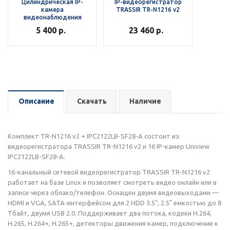
Цилиндрическая IP-
IP-видеорегистратор
камера
TRASSIR TR-N1216 v2
видеонаблюдения
Uniview IPC2122LB-SF28-A
5 400
р.
23 460
р.
Описание
Скачать
Наличие
Комплект TR-N1216 v2 + IPC2122LB-SF28-A состоит из
видеорегистратора TRASSIR TR-N1216 v2 и 16 IP-камер Uniview
IPC2122LB-SF28-A.
16-канальный сетевой видеорегистратор TRASSIR TR-N1216 v2
работает на базе Linux и позволяет смотреть видео онлайн или в
записи через облако/телефон. Оснащен двумя видеовыходами —
HDMI и VGA, SATA-интерфейсом для 2 HDD 3.5", 2.5" емкостью до 8
Тбайт, двумя USB 2.0. Поддерживает два потока, кодеки H.264,
H.265, H.264+, H.265+, детекторы движения камер, подключение к