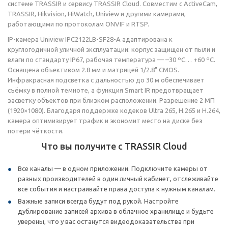
системе TRASSIR и сервису TRASSIR Cloud. Совместим с ActiveCam,
TRASSIR, Hikvision, HiWatch, Uniview и другими камерами,
работающими по протоколам ONVIF и RTSP.
IP-камера Uniview IPC2122LB-SF28-A адаптирована к
круглогодичной уличной эксплуатации: корпус защищен от пыли и
влаги по стандарту IP67, рабочая температура — –30 ºС… +60 ºС.
Оснащена объективом 2.8 мм и матрицей 1/2.8" CMOS.
Инфракрасная подсветка с дальностью до 30 м обеспечивает
съёмку в полной темноте, а функция Smart IR предотвращает
засветку объектов при близком расположении. Разрешение 2 МП
(1920×1080). Благодаря поддержке кодеков Ultra 265, H.265 и H.264,
камера оптимизирует трафик и экономит место на диске без
потери чёткости.
Что вы получите с TRASSIR Cloud
Все каналы — в одном приложении. Подключите камеры от
разных производителей в один личный кабинет, отслеживайте
все события и настраивайте права доступа к нужным каналам.
Важные записи всегда будут под рукой. Настройте
дублирование записей архива в облачное хранилище и будьте
уверены, что у вас останутся видеодоказательства при