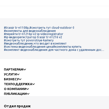
#trassir tr-n1108p,
#смотреть тут cloud-outdoor-3
#комплекты для видеонаблюдения
#перейти tr-n1216p-v2-ip-videoregistrator
#ip-видеорегистратор trassir tr-n1216 v2
#смотреть тут povorotnye-kamery
#видеонаблюдение,что входит в комплект
#система видеонаблюдения цена
#комплекты купить
#комплект видеонаблюдения для частного дома с удаленным досту
пом
ПАРТНЕРАМ
УСЛУГИ
БИЗНЕСУ
ТЕХПОДДЕРЖКА
О КОМПАНИИ
ПУБЛИКАЦИИ
Отдел продаж