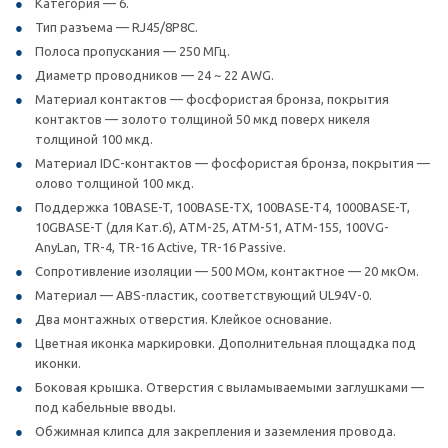
Категория — 6.
Тип разъема — RJ45/8P8C.
Полоса пропускания — 250 МГц.
Диаметр проводников — 24 ~ 22 AWG.
Материал контактов — фосфористая бронза, покрытия
контактов — золото толщиной 50 мкд поверх никеля
толщиной 100 мкд.
Материал IDC-контактов — фосфористая бронза, покрытия —
олово толщиной 100 мкд.
Поддержка 10BASE-T, 100BASE-TX, 100BASE-T4, 1000BASE-T,
10GBASE-T (для Кат.6), ATM-25, ATM-51, ATM-155, 100VG-
AnyLan, TR-4, TR-16 Active, TR-16 Passive.
Сопротивление изоляции — 500 МОм, контактное — 20 мкОм.
Материал — ABS-пластик, соответствующий UL94V-0.
Два монтажных отверстия. Клейкое основание.
Цветная иконка маркировки. Дополнительная площадка под
иконки.
Боковая крышка. Отверстия с выламываемыми заглушками —
под кабельные вводы.
Обжимная клипса для закрепления и заземления провода.