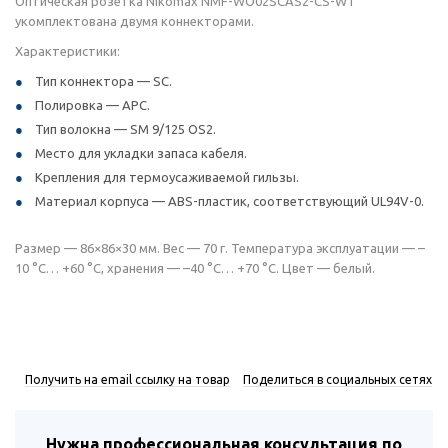
Оптическая розетка Nikomax NMF-WO02SCAS2-CS-WT
укомплектована двумя коннекторами.
Характеристики:
Тип коннектора — SC.
Полировка — APC.
Тип волокна — SM 9/125 OS2.
Место для укладки запаса кабеля.
Крепления для термоусаживаемой гильзы.
Материал корпуса — ABS-пластик, соответствующий UL94V-0.
Размер — 86×86×30 мм. Вес — 70 г. Температура эксплуатации — –
10 °С… +60 °С, хранения — –40 °С… +70 °С. Цвет — белый.
Получить на email ссылку на товар
Поделиться в социальных сетях
Нужна профессиональная консультация по