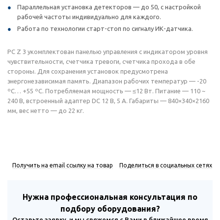
Параллельная установка детекторов — до 50, с настройкой
рабочей частоты индивидуально для каждого.
Работа по технологии старт-стоп по сигналу ИК-датчика.
PC Z 3 укомплектован панелью управления с индикатором уровня
чувствительности, счетчика тревоги, счетчика прохода в обе
стороны. Для сохранения установок предусмотрена
энергонезависимая память. Диапазон рабочих температур — -20
ºС… +55 ºС. Потребляемая мощность — ≤12 Вт. Питание — 110 ~
240 В, встроенный адаптер DC 12 В, 5 А. Габариты — 840×340×2160
мм, вес нетто — до 22 кг.
Получить на email ссылку на товар
Поделиться в социальных сетях
Нужна профессиональная консультация по
подбору оборудования?
Оставьте заявку, и мы свяжемся с Вами в ближайшее время