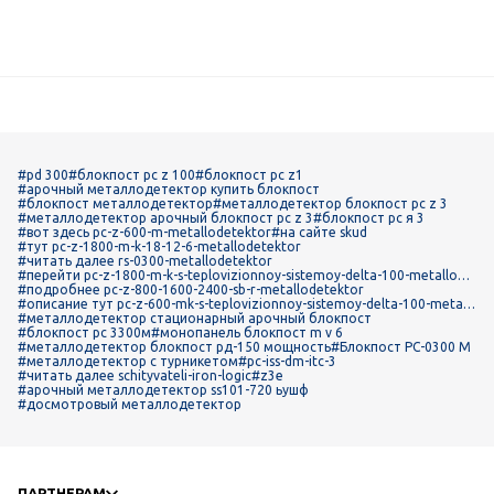
#pd 300
#блокпост pc z 100
#блокпост pc z1
#арочный металлодетектор купить блокпост
#блокпост металлодетектор
#металлодетектор блокпост pc z 3
#металлодетектор арочный блокпост рс z 3
#блокпост pc я 3
#вот здесь pc-z-600-m-metallodetektor
#на сайте skud
#тут pc-z-1800-m-k-18-12-6-metallodetektor
#читать далее rs-0300-metallodetektor
#перейти pc-z-1800-m-k-s-teplovizionnoy-sistemoy-delta-100-metallode
tektor
#подробнее pc-z-800-1600-2400-sb-r-metallodetektor
#описание тут pc-z-600-mk-s-teplovizionnoy-sistemoy-delta-100-metall
odetektor
#металлодетектор стационарный арочный блокпост
#блокпост рс 3300м
#монопанель блокпост m v 6
#металлодетектор блокпост рд-150 мощность
#Блокпост РС-0300 М
#металлодетектор с турникетом
#pc-iss-dm-itc-3
#читать далее schityvateli-iron-logic
#z3e
#арочный металлодетектор ss101-720 ьушф
#досмотровый металлодетектор
ПАРТНЕРАМ