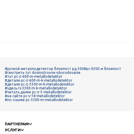
#ручной металлодетектор блокпост рд 300
#рс-0300 м блокпост
#смотреть тут dosmotrovoe-oborudovanie
#тут pc-z-600-m-metallodetektor
#детали pc-z-600-m-k-metallodetektor
#детали pc-z-3300-m-k-metallodetektor
#здесь rs-3300-m-k-metallodetektor
#читать далее pc-z-3-metallodetektor
#на сайте pc-v-18-metallodetektor
#по ссылке pc-3300-m-metallodetektor
ПАРТНЕРАМ
УСЛУГИ