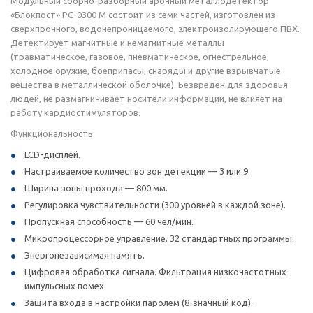
Модульный сборно-разборный арочный металлодетектор
«Блокпост» РС-0300 М состоит из семи частей, изготовлен из
сверхпрочного, водонепроницаемого, электроизолирующего ПВХ.
Детектирует магнитные и немагнитные металлы
(травматическое, газовое, пневматическое, огнестрельное,
холодное оружие, боеприпасы, снаряды и другие взрывчатые
вещества в металлической оболочке). Безвреден для здоровья
людей, не размагничивает носители информации, не влияет на
работу кардиостимуляторов.
Функциональность:
LCD-дисплей.
Настраиваемое количество зон детекции — 3 или 9.
Ширина зоны прохода — 800 мм.
Регулировка чувствительности (300 уровней в каждой зоне).
Пропускная способность — 60 чел/мин.
Микропроцессорное управление. 32 стандартных программы.
Энергонезависимая память.
Цифровая обработка сигнала. Фильтрация низкочастотных
импульсных помех.
Защита входа в настройки паролем (8-значный код).