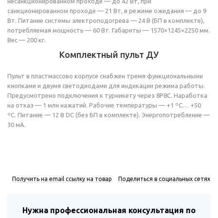
несанкционированном проходе — до 42 Вт, при
санкционированном проходе — 21 Вт, в режиме ожидания — до 9
Вт. Питание системы электроподогрева — 24 В (БП в комплекте),
потребляемая мощность — 60 Вт. Габариты — 1570×1245×2250 мм.
Вес — 200 кг.
Комплектный пульт ДУ
Пульт в пластмассово корпусе снабжен тремя функциональными
кнопками и двумя светодиодами для индикации режима работы.
Предусмотрено подключения к турникету через 8P8C. Наработка
на отказ — 1 млн нажатий. Рабочие температуры — +1 ºС… +50
ºС. Питание — 12 В DC (без БП в комплекте). Энергопотребление —
30 мА.
Получить на email ссылку на товар
Поделиться в социальных сетях
Нужна профессиональная консультация по