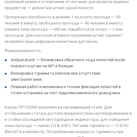
групповой режим и отключение от питания, для провоза крупных
предметов — демонтаж штанг одной лопасти.
Пропускная способность в режиме 1-кратного прохода — 30
человек в минуту, свободного прохода — 40 человек в минуту.
Ширина зоны прохода — 640 мм. Наработка на отказ — 2 млн
проходов. Для контроля углового положения штанг турникет
укомплектован цифровым магнитным датчиком.
Функциональность:
Antipassback — блокировка обратного хода лопастей после
поворота штанг на 60º и больше.
Блокировка турникета ключом при отсутствии
электропитания.
Плавная работа механизма и точная фиксация лопастей в
точке остановки за счет гидромеханического доводчика.
Корпус ПР1Л/3М2 выполнен из нержавеющей стали. Для
отображения статуса доступа предусмотрены интегрированные в
в стойки ограждений светодиодные индикаторы, для освещения
зоны прохода — лампы (12 В, 6 Вт). Питание турникета — 12 В DC
(без БП в комплекте). Потребляемая мощность турникета при