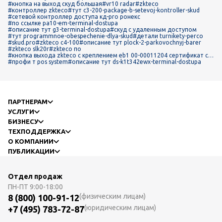
#кнопка на выход скуд большая
#vr10 radar
#zkteco
#контроллер zkteco
#тут c3-200-package-b-setevoj-kontroller-skud
#сетевой контроллер доступа кд-pro ронекс
#по ссылке pa10-em-terminal-dostupa
#описание тут g3-terminal-dostupa
#скуд с удаленным доступом
#тут programmnoe-obespechenie-dlya-skud
#детали turnikety-perco
#skud.pro
#zkteco c4-100
#описание тут plock-2-parkovochnyj-barer
#zkteco slk20r
#zkteco по
#кнопка выхода zkteco с креплением eb1 00-00011204 сертификат ск
ачать
#профи т pos system
#описание тут ds-k1t342ewx-terminal-dostupa
ПАРТНЕРАМ
УСЛУГИ
БИЗНЕСУ
ТЕХПОДДЕРЖКА
О КОМПАНИИ
ПУБЛИКАЦИИ
Отдел продаж
ПН-ПТ
9:00-18:00
(физическим лицам)
8 (800) 100-91-12
(юридическим лицам)
+7 (495) 783-72-87