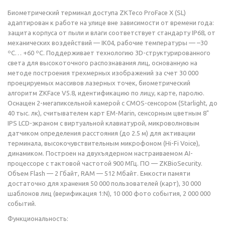
Биометрический терминал доступа ZKTeco ProFace X (SL)
адаптирован к работе на улице вне зависимости от времени года:
защита корпуса от пыли и влаги соответствует стандарту IP68, от
механических воздействий — IK04, рабочие температуры — –30
ºС… +60 ºС. Поддерживает технологию 3D-структурированного
света для высокоточного распознавания лиц, основанную на
методе построения трехмерных изображений за счет 30 000
проецируемых массивов лазерных точек, биометрический
алгоритм ZKFace V5.8, идентификацию по лицу, карте, паролю.
Оснащен 2-мегапиксельной камерой с CMOS-сенсором (Starlight, до
40 тыс. лк), считывателем карт EM-Marin, сенсорным цветным 8"
IPS LCD-экраном с виртуальной клавиатурой, микроволновым
датчиком определения расстояния (до 2.5 м) для активации
терминала, высокочувствительным микрофоном (Hi-Fi Voice),
динамиком. Построен на двухъядерном настраиваемом AI-
процессоре с тактовой частотой 900 МГц. ПО — ZKBioSecurity.
Объем Flash — 2 Гбайт, RAM — 512 Мбайт. Емкости памяти
достаточно для хранения 50 000 пользователей (карт), 30 000
шаблонов лиц (верификация 1:N), 10 000 фото события, 2 000 000
событий.
Функциональность: