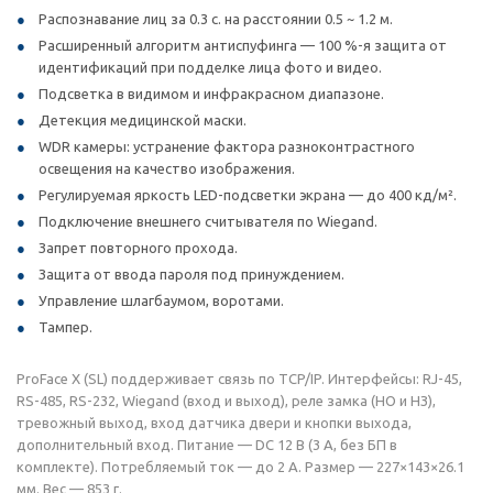
Распознавание лиц за 0.3 с. на расстоянии 0.5 ~ 1.2 м.
Расширенный алгоритм антиспуфинга — 100 %-я защита от
идентификаций при подделке лица фото и видео.
Подсветка в видимом и инфракрасном диапазоне.
Детекция медицинской маски.
WDR камеры: устранение фактора разноконтрастного
освещения на качество изображения.
Регулируемая яркость LED-подсветки экрана — до 400 кд/м².
Подключение внешнего считывателя по Wiegand.
Запрет повторного прохода.
Защита от ввода пароля под принуждением.
Управление шлагбаумом, воротами.
Тампер.
ProFace X (SL) поддерживает связь по TCP/IP. Интерфейсы: RJ-45,
RS-485, RS-232, Wiegand (вход и выход), реле замка (НО и НЗ),
тревожный выход, вход датчика двери и кнопки выхода,
дополнительный вход. Питание — DC 12 В (3 А, без БП в
комплекте). Потребляемый ток — до 2 А. Размер — 227×143×26.1
мм. Вес — 853 г.