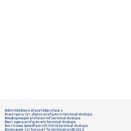
#dm10
#zkteco eface10
#proface x
#смотреть тут zkteco-profacex-ti-terminal-dostupa
#информация profacex-mf-terminal-dostupa
#вот здесь profacex-em-terminal-dostupa
#источник speedface-v5l-rfid-id-terminal-dostupa
#описание тут horus-e1-fp-terminal-urv
#rots-2