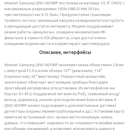
Wisenet Samsung QNO-6010RP построена на матрице 1/2.9" CMOS с
максимальным разрешением 1920×1080 (2 Мп) 30 Fps,
чувствительностью 0.15 Люкс. Предусмотрена трансляция
тройного потока, снижающая нагрузку на видеорегистратор/сеть
и упрощающая доступ из интернета. Модель поддерживает
режим работы «день/ночь», оснащена механическим ИК-
фильтром: в темноте ICR убирается, а при достаточном
освещении подключается и корректирует цветопередачу.
Описание, интерфейсы
Wisenet Samsung QNO-6010RP укомплектована объективом 2.8 мм
с апертурой F2.0 и углом обзора 137° (диагональ), 116°
(горизонталь), 62° (вертикаль). Поворотный кронштейн
значительно облегчает инсталляцию прибора благодаря
простейшей регулировке угла установки. Из интерфейсов «на
борту»: RJ-45 (с поддержкой питания по PoE), тревожный вход/
выход, аудиовход, разъем для подключения блока питания. К
QNO-6010RP можно подсоединить дополнительные датчики/
детекторы (охраны периметра/пожарный и др.). Установив карту
памяти во встроенный слот, можно вести локальную запись
данных, что повышает надежность их сохранности (крайне важно
при обрыве соединения), и позволяет использовать камеру в