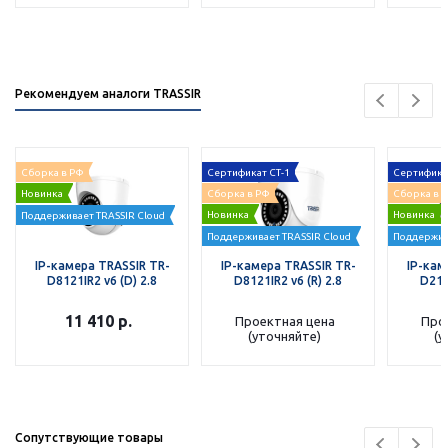
Рекомендуем аналоги TRASSIR
Сборка в РФ
Сертификат СТ-1
Сертифика
Новинка
Сборка в РФ
Сборка в 
Новинка
Новинка
Поддерживает TRASSIR Cloud
Поддерживает TRASSIR Cloud
Поддержив
IP-камера TRASSIR TR-
IP-камера TRASSIR TR-
IP-кам
D8121IR2 v6 (D) 2.8
D8121IR2 v6 (R) 2.8
D212
11 410
р.
Проектная цена
Про
(уточняйте)
(у
Сопутствующие товары