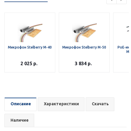
Микрофон Stelberry M-40
Микрофон Stelberry M-50
PoE-ин
Mi
2 025
р.
3 834
р.
Описание
Характеристики
Скачать
Наличие