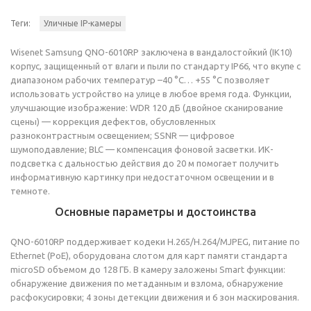
Теги:
Уличные IP-камеры
Wisenet Samsung QNO-6010RP заключена в вандалостойкий (IK10)
корпус, защищенный от влаги и пыли по стандарту IP66, что вкупе с
диапазоном рабочих температур –40 °C… +55 °C позволяет
использовать устройство на улице в любое время года. Функции,
улучшающие изображение: WDR 120 дБ (двойное сканирование
сцены) — коррекция дефектов, обусловленных
разноконтрастным освещением; SSNR — цифровое
шумоподавление; BLC — компенсация фоновой засветки. ИК-
подсветка с дальностью действия до 20 м помогает получить
информативную картинку при недостаточном освещении и в
темноте.
Основные параметры и достоинства
QNO-6010RP поддерживает кодеки H.265/H.264/MJPEG, питание по
Ethernet (PoE), оборудована слотом для карт памяти стандарта
microSD объемом до 128 ГБ. В камеру заложены Smart функции:
обнаружение движения по метаданным и взлома, обнаружение
расфокусировки; 4 зоны детекции движения и 6 зон маскирования.