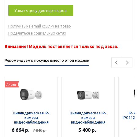
Узнать цену для партнеров
Получить на email ссылку на товар
Поделиться в социальных сетях
Внимание! Модель поставляется только под заказ.
Рекомендуем к покупке вместо этой модели
Акция
Цилиндрическая IP-
Цилиндрическая IP-
IP-к
камера
камера
IPC212
видеонаблюдения
видеонаблюдения
Uniview IPC2122LB-AF28K-
Uniview IPC2122LB-SF28-A
6 664
р.
5 400
р.
1
7 840
р.
WL