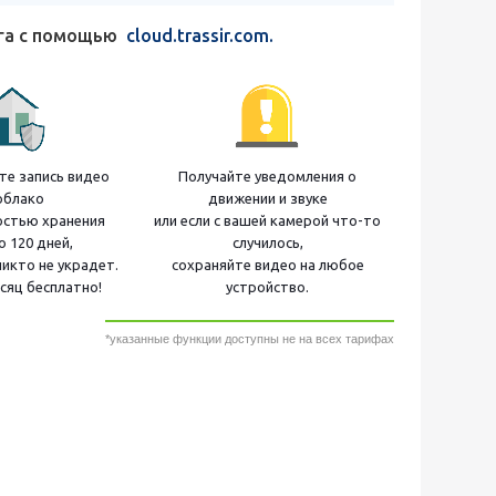
ага с помощью
cloud.trassir.com.
е запись видео
Получайте уведомления о
облако
движении и звуке
остью хранения
или если с вашей камерой что-то
о 120 дней,
случилось,
никто не украдет.
сохраняйте видео на любое
сяц бесплатно!
устройство.
*указанные функции доступны не на всех тарифах