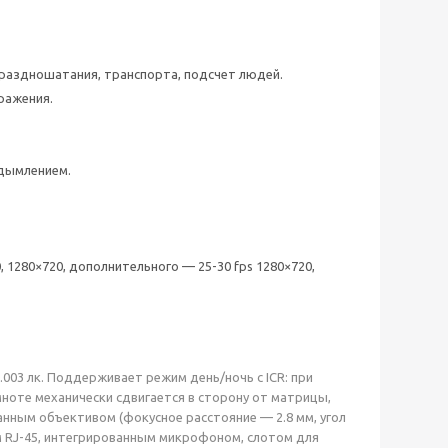
праздношатания, транспорта, подсчет людей.
ражения.
адымлением.
 1280×720, дополнительного — 25-30 fps 1280×720,
003 лк. Поддерживает режим день/ночь с ICR: при
ноте механически сдвигается в сторону от матрицы,
нным объективом (фокусное расстояние — 2.8 мм, угол
ртом RJ-45, интегрированным микрофоном, слотом для