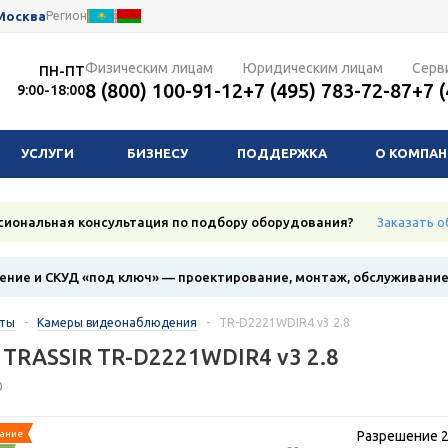
Москва
Регион
Физическим лицам
Юридическим лицам
Серв
ПН-ПТ
8 (800) 100-91-12
+7 (495) 783-72-87
+7 
9:00-18:00
УСЛУГИ
БИЗНЕСУ
ПОДДЕРЖКА
О КОМПА
сиональная консультация по подбору оборудования?
Заказать о
ние и СКУД «под ключ» — проектирование, монтаж, обслуживани
кты
-
Камеры видеонаблюдения
-
TR-D2221WDIR4 v3 2.8
 TRASSIR TR-D2221WDIR4 v3 2.8
0
ание
Разрешение 