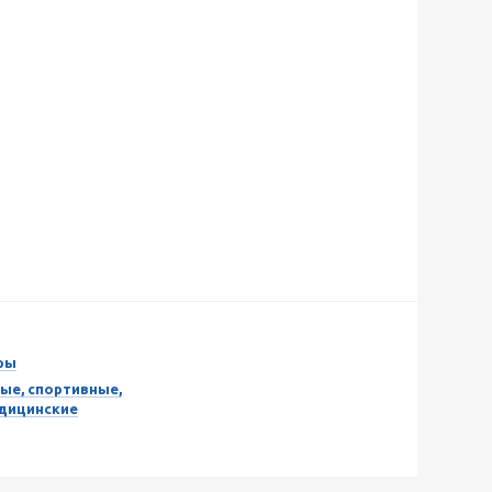
ры
ые, спортивные,
едицинские