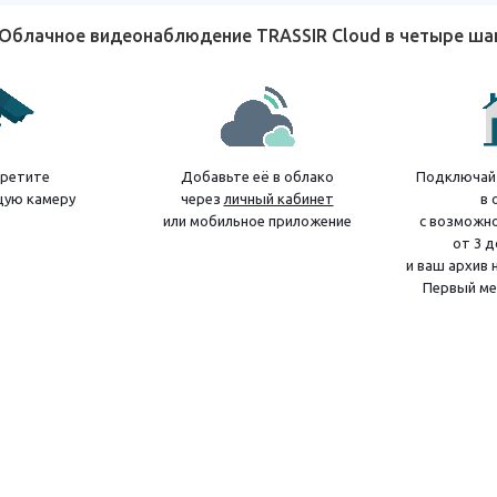
Облачное видеонаблюдение TRASSIR Cloud в четыре ш
ретите
Добавьте её в облако
Подключайт
ую камеру
через
личный кабинет
в 
или мобильное приложение
с возможн
от 3 д
и ваш архив 
Первый ме