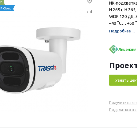
к!
ИК-подсветка
R Cloud
H.265+, H.265,
WDR 120 дБ, 
–40 °C… +60 °
Подробнее
Лицензия
Проект
Узнать цен
Получить на em
Поделиться в 