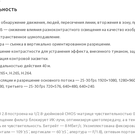
ьность
 обнаружение движения, людей, пересечения линии, вторжения в зону, 
дБ — снижение влияния разноконтрастного освещения на качество изоб
странственное шумоподавление.
а — съемка в вертикально ориентированном разрешении.
ение контрастности для устранения эффекта, внесенного туманом, з
ация контровой засветки.
дальностью действия 40 м.
65+, H.265, H.264.
сляции и разрешение основного потока — 25-30 fps 1920×1080, 1280×960,
80, третьего — 25-30 fps 720×576, 640×480, 640×240.
 2.8 построена на 1/2.8-дюймовой CMOS-матрице чувствительностью 0.
щении фильтр блокирует ИК-лучи, оптимизируя цветопередачу, а в тем
 ее чувствительность. Битрейт — 8 Мбит/с. Укомплектована фиксирова
тали — 109 ̊±5 ̊, вертикали — 60 ̊±5 ̊, апертура — F/1.8), сетевым по