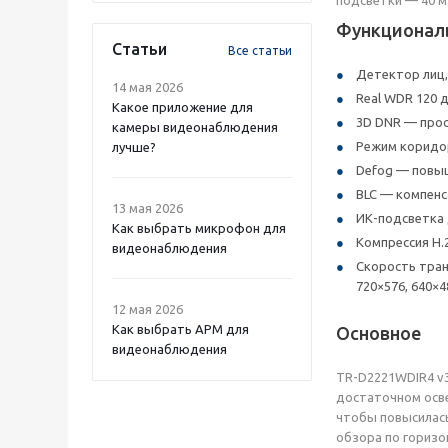
Функционал
Статьи
Все статьи
Детектор лиц,
14 мая 2026
Real WDR 120 
Какое приложение для
3D DNR — про
камеры видеонаблюдения
Режим коридор
лучше?
Defog — повыш
BLC — компенс
13 мая 2026
ИК-подсветка 
Как выбрать микрофон для
Компрессия H.2
видеонаблюдения
Скорость тран
720×576, 640×4
12 мая 2026
Как выбрать APM для
Основное
видеонаблюдения
TR-D2221WDIR4 v3
достаточном осве
чтобы повысилась
обзора по горизон