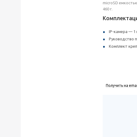
microSD емкостью 
460 г.
Комплектац
IP-камера — 1
Руководство п
Комплект креп
Получить на emai