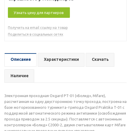
Узнать цену для партнеров
Получить на email ссылку на товар
Поделиться в социальных сетях
Описание
Характеристики
Скачать
Наличие
Электронная проходная Oxgard РT-01 («Болид», Mifare),
рассчитанная на одну двустороннюю точку прохода, построена на
базе моторизованного турникета-трипода Oxgard Praktika T-01 с
поддержкой автоматического режима антипаники (освобождения
прохода приводом за 2.5 секунды). Поставляется с автономным
контроллером «Болид» С2000-2, двумя считывателями карт Mifare
и универсальным проводным пультом управления.