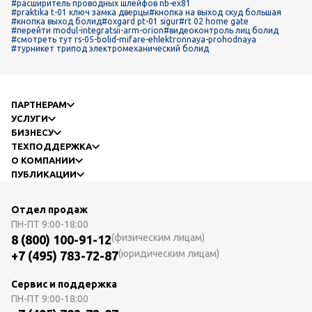
#расширитель проводных шлейфов nb-ex81
#praktika t-01 ключ замка дверцы
#кнопка на выход скуд большая
#кнопка выход болид
#oxgard рt-01 sigur
#rt 02 home gate
#перейти modul-integratsii-arm-orion
#видеоконтроль лиц болид
#смотреть тут rs-05-bolid-mifare-ehlektronnaya-prohodnaya
#турникет трипод электромеханический болид
ПАРТНЕРАМ
УСЛУГИ
БИЗНЕСУ
ТЕХПОДДЕРЖКА
О КОМПАНИИ
ПУБЛИКАЦИИ
Отдел продаж
ПН-ПТ
9:00-18:00
(физическим лицам)
8 (800) 100-91-12
(юридическим лицам)
+7 (495) 783-72-87
Сервис и поддержка
ПН-ПТ
9:00-18:00