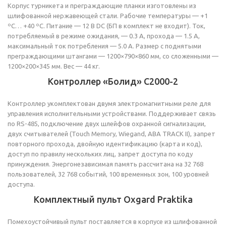
Корпус турникета и преграждающие планки изготовлены из
шлифованной нержавеющей стали. Рабочие температуры — +1
ºС… +40 ºС. Питание — 12 В DC (БП в комплект не входит). Ток,
потребляемый в режиме ожидания, — 0.3 А, прохода — 1.5 А,
максимальный ток потребления — 5.0 А. Размер с поднятыми
преграждающими штангами — 1200×790×860 мм, со сложенными —
1200×200×345 мм. Вес — 44 кг.
Контроллер «Болид» С2000-2
Контроллер укомплектован двумя электромагнитными реле для
управления исполнительными устройствами. Поддерживает связь
по RS-485, подключение двух шлейфов охранной сигнализации,
двух считывателей (Touch Memory, Wiegand, ABA TRACK II), запрет
повторного прохода, двойную идентификацию (карта и код),
доступ по правилу нескольких лиц, запрет доступа по коду
принуждения. Энергонезависимая память рассчитана на 32 768
пользователей, 32 768 событий, 100 временных зон, 100 уровней
доступа.
Комплектный пульт Oxgard Praktika
Помехоустойчивый пульт поставляется в корпусе из шлифованной