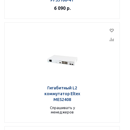
PFS3106-4T
6 090
р.
Гигабитный L2
коммутатор Eltex
MES2408
Спрашивать у
менеджеров