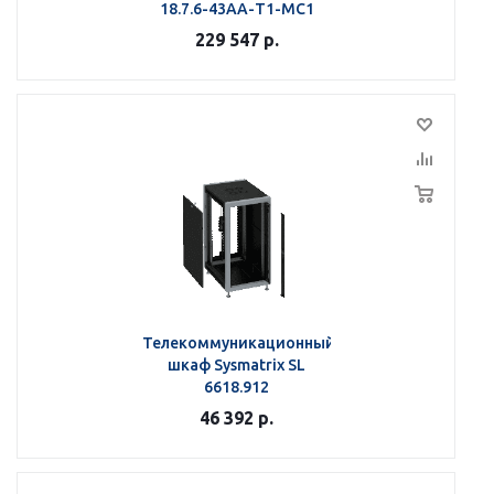
18.7.6-43АА-Т1-МС1
229 547
р.
Телекоммуникационный
шкаф Sysmatrix SL
6618.912
46 392
р.