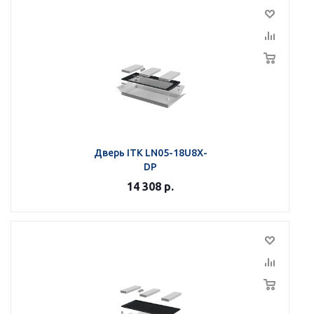
Дверь ITK LN05-18U8X-
DP
14 308
р.