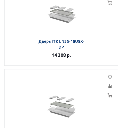
Дверь ITK LN35-18U8X-
DP
14 308
р.