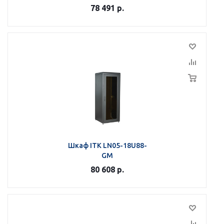
78 491
р.
Шкаф ITK LN05-18U88-
GM
80 608
р.