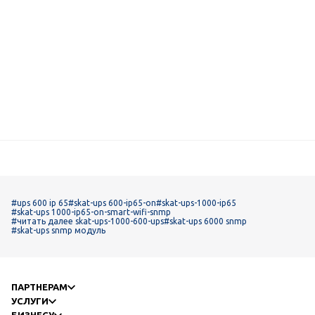
#ups 600 ip 65
#skat-ups 600-ip65-on
#skat-ups-1000-ip65
#skat-ups 1000-ip65-on-smart-wifi-snmp
#читать далее skat-ups-1000-600-ups
#skat-ups 6000 snmp
#skat-ups snmp модуль
ПАРТНЕРАМ
УСЛУГИ
БИЗНЕСУ