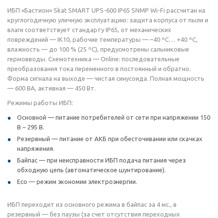
ИБП «Бастион» Skat SMART UPS-600 IP65 SNMP Wi-Fi рассчитан на
круглогодичную уличную эксплуатацию: защита корпуса от пыли и
влаги соответствует стандарту IP65, от механических
повреждений — IK10, рабочие температуры — –40 ºС… +40 ºC,
влажность — до 100 % (25 ºС), предусмотрены сальниковые
гермовводы. Схемотехника — Online: последовательные
преобразования тока переменного в постоянный и обратно.
Форма сигнала на выходе — чистая синусоида. Полная мощность
— 600 ВА, активная — 450 Вт.
Режимы работы ИБП:
Основной — питание потребителей от сети при напряжении 150
В ~ 295 В.
Резервный — питание от АКБ при обесточивании или скачках
напряжения.
Байпас — при неисправности ИБП подача питания через
обходную цепь (автоматическое шунтирование).
Eco — режим экономии электроэнергии.
ИБП переходит из основного режима в байпас за 4 мс., в
резервный — без паузы (за счет отсутствия переходных