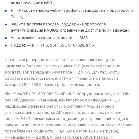
подключенных к ИБП.
HTTP-доступ через web-интерфейс (стандартный браузер или
Telnet).
Защита доступа паролем, поддержка протокола
аутентификации RADIUS, ограничение доступа по IP-адресам.
Уведомления о событиях по e-mail, SMS.
Поддержка HTTPS, SSH, SSL, RFC1628, IPv6.
Источники резервного питания — две внешние свинцово-
кислотные батареи с напряжением 12 В (в комплектацию не
входят). Ток заряда аккумулятора — до 7 А. Длительность
работы в резервном режиме (1 ~ 54 ч.) зависит от емкости
батарей (40 ~ 200 А·ч) и потребляемой мощности.
Skat SMART UPS-600 IP65 SNMP Wi-Fi оборудован корпусом с DIN-
рейкой, дверкой и замками, вентилятором охлаждения, LED-
индикацией режимов работы и состояния АКБ, звуковой
сигнализацией о разрядке АКБ или неисправностях, сетевым
портом RJ-45, клеммными колодками для подключения входа и
выхода основного и резервного источника питания. Максимальная
потребляемая мощность — до 680 ВА (при 100 % нагрузке),
минимальная — до 80 ВА (без нагрузки и АКБ). Размер —