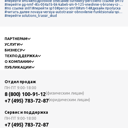
#перейти sm04
#подробное описание turnikety-perco
#по ссылке sm10
#перейти gg-nmf-4ts-004a1b-bk-kabeli-sm-9-125-vneshnie-s-broney-iz-st
alnoy-gofrirovannoy-lenty
#по ссылке sn01
#перейти sp10
#perco-sm18
#sm-14
#дизайн пропуска
#читать далее novaya-versiya-autotrassir-obnovlenie-funktsionala-spisk
ov-i-propuskov
#перейти solutions_trassir_skud
ПАРТНЕРАМ
УСЛУГИ
БИЗНЕСУ
ТЕХПОДДЕРЖКА
О КОМПАНИИ
ПУБЛИКАЦИИ
Отдел продаж
ПН-ПТ
9:00-18:00
(физическим лицам)
8 (800) 100-91-12
(юридическим лицам)
+7 (495) 783-72-87
Сервис и поддержка
ПН-ПТ
9:00-18:00
+7 (495) 783-72-87