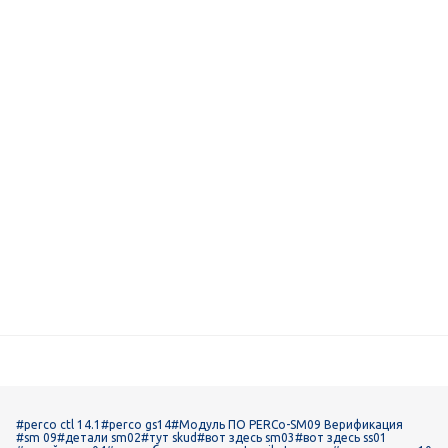
#perco ctl 14.1
#perco gs14
#Модуль ПО PERCo-SM09 Верификация
#sm 09
#детали sm02
#тут skud
#вот здесь sm03
#вот здесь ss01