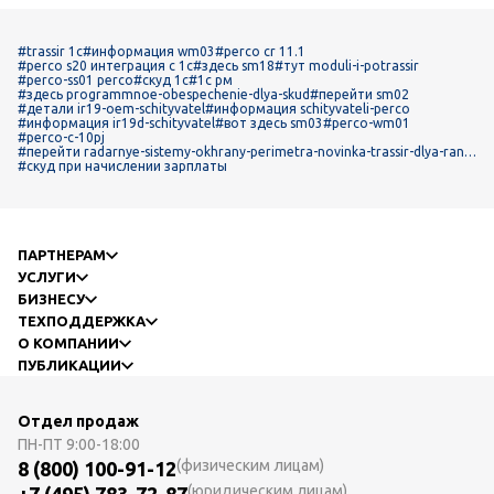
#trassir 1c
#информация wm03
#perco cr 11.1
#perco s20 интеграция с 1с
#здесь sm18
#тут moduli-i-potrassir
#perco-ss01 perco
#скуд 1с
#1с рм
#здесь programmnoe-obespechenie-dlya-skud
#перейти sm02
#детали ir19-oem-schityvatel
#информация schityvateli-perco
#информация ir19d-schityvatel
#вот здесь sm03
#perco-wm01
#perco-с-10pj
#перейти radarnye-sistemy-okhrany-perimetra-novinka-trassir-dlya-rann
ego-obnaruzheniya-obektov
#скуд при начислении зарплаты
ПАРТНЕРАМ
УСЛУГИ
БИЗНЕСУ
ТЕХПОДДЕРЖКА
О КОМПАНИИ
ПУБЛИКАЦИИ
Отдел продаж
ПН-ПТ
9:00-18:00
(физическим лицам)
8 (800) 100-91-12
(юридическим лицам)