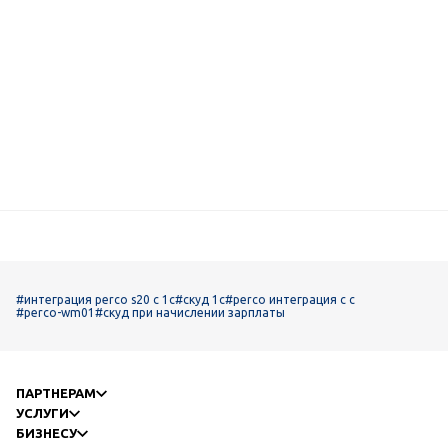
#интеграция perco s20 с 1c
#скуд 1с
#perco интеграция с с
#perco-wm01
#скуд при начислении зарплаты
ПАРТНЕРАМ
УСЛУГИ
БИЗНЕСУ