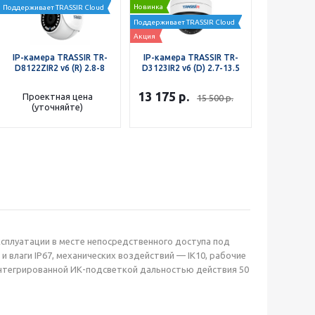
Новинка
Поддерживает TRASSIR Cloud
Поддерживает TRASSIR Cloud
Акция
IP-камера TRASSIR TR-
IP-камера TRASSIR TR-
IP-камера
D8122ZIR2 v6 (R) 2.8-8
D3123IR2 v6 (D) 2.7-13.5
D3283WDZ
13 175
р.
Проектная цена
Проект
15 500
р.
(уточняйте)
(уто
ксплуатации в месте непосредственного доступа под
 влаги IP67, механических воздействий — IK10, рабочие
нтегрированной ИК-подсветкой дальностью действия 50