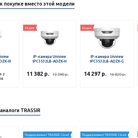
к покупке вместо этой модели
Акция
Акция
iview
IP-камера Uniview
IP-камера Uniview
DZK-I0
IPC3532LB-ADZK-H
IPC3532LB-ADZK-G
11 382
р.
14 297
р.
ь у
13 390
р.
16 820
р.
ов
аналоги TRASSIR
Поддерживает TRASSIR Cloud
Поддерживает TRASSIR Cloud