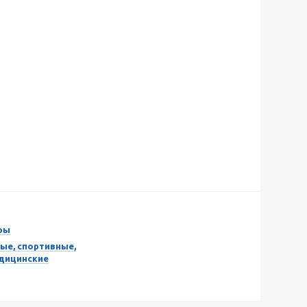
ры
ые, спортивные,
едицинские