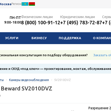
Москва
Регион
Физическим лицам
Юридическим лицам
Серв
ПН-ПТ
8 (800) 100-91-12
+7 (495) 783-72-87
+7 
9:00-18:00
УСЛУГИ
БИЗНЕСУ
ПОДДЕРЖКА
О КОМПА
сиональная консультация по подбору оборудования?
Заказать о
ние и СКУД «под ключ» — проектирование, монтаж, обслуживани
кты
-
Камеры видеонаблюдения
-
SV2010DVZ
 Beward SV2010DVZ
9
Разрешение 