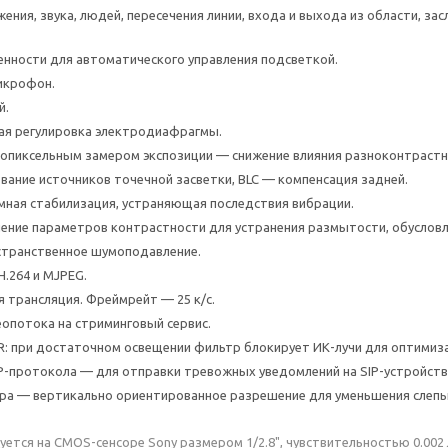
ения, звука, людей, пересечения линии, входа и выхода из области, з
нности для автоматического управления подсветкой.
икрофон.
й.
ая регулировка электродиафрагмы.
попиксельным замером экспозиции — снижение влияния разноконтрастн
вание источников точечной засветки, BLC — компенсация задней.
мная стабилизация, устраняющая последствия вибрации.
ение параметров контрастности для устранения размытости, обуслов
странственное шумоподавление.
H.264 и MJPEG.
 трансляция. Фреймрейт — 25 к/с.
опотока на стриминговый сервис.
CR: при достаточном освещении фильтр блокирует ИК-лучи для оптимиз
-протокола — для отправки тревожных уведомлений на SIP-устройств
а — вертикально ориентированное разрешение для уменьшения слепы
ется на CMOS-сенсоре Sony размером 1/2.8", чувствительностью 0.00