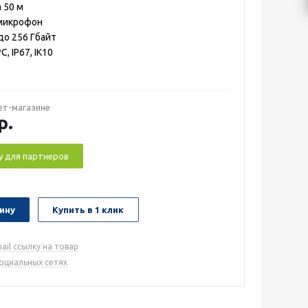
 50 м
микрофон
до 256 Гбайт
, IP67, IK10
ет-магазине
р.
у для партнеров
ину
Купить в 1 клик
ail ссылку на товар
социальных сетях