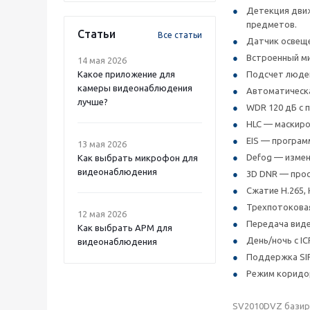
Детекция движ
предметов.
Статьи
Все статьи
Датчик освеще
Встроенный м
14 мая 2026
Какое приложение для
Подсчет люде
камеры видеонаблюдения
Автоматическ
лучше?
WDR 120 дБ с 
HLC — маскиро
EIS — програм
13 мая 2026
Defog — измен
Как выбрать микрофон для
видеонаблюдения
3D DNR — про
Сжатие H.265, 
Трехпотоковая
12 мая 2026
Передача виде
Как выбрать APM для
День/ночь с I
видеонаблюдения
Поддержка SIP
Режим коридор
SV2010DVZ базиру