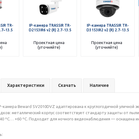
SIR TR-
IP-камера TRASSIR TR-
IP-камера TRASSIR TR-
.7–13.5
D2153IR6 v2 (R) 2.7-13.5
D3153IR2 v2 (R) 2.7-13.5
цена
Проектная цена
Проектная цена
е)
(уточняйте)
(уточняйте)
Характеристики
Скачать
Наличие
 IP-камера Beward SV2010DVZ адаптирована к круглогодичной уличной э
дков: металлический корпус соответствует стандарту защиты от пыли и
40 ºС… +60 ºС. Подходит для ночного видеонаблюдения — оснащена и
ь: