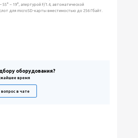
 55° ~ 19°, апертурой F/1.4, автоматической
слот для microSD-карты вместимостью до 256 Гбайт.
одбору оборудования?
лижайшее время
 вопрос в чате