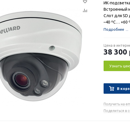
ИК-подсветка
Встроенный 
Слот для SD 
–40 ºС… +60 ºС
Подробнее
Цена в интерн
38 300
Узнать цен
В корз
Получить на em
Поделиться в 