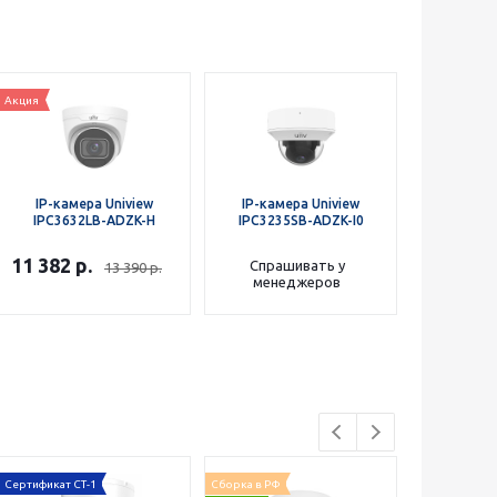
Акция
IP-камера Uniview
IP-камера Uniview
IPC3632LB-ADZK-H
IPC3235SB-ADZK-I0
11 382
р.
Спрашивать у
13 390
р.
менеджеров
Сертификат СТ-1
Сборка в РФ
Поддерживает 