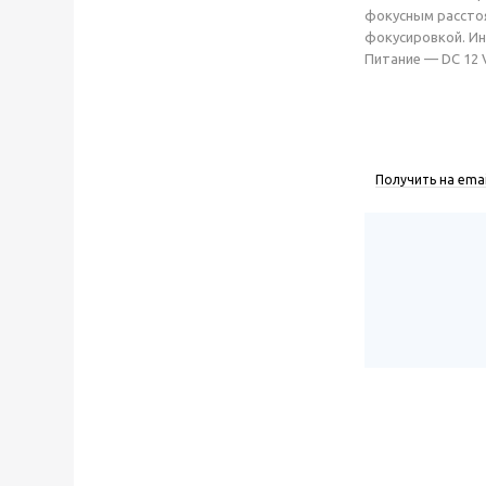
фокусным расстоян
фокусировкой. Ин
Питание — DC 12 V
Получить на emai