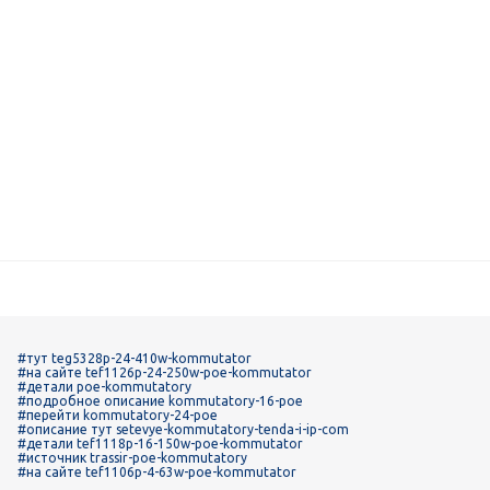
#тут teg5328p-24-410w-kommutator
#на сайте tef1126p-24-250w-poe-kommutator
#детали poe-kommutatory
#подробное описание kommutatory-16-poe
#перейти kommutatory-24-poe
#описание тут setevye-kommutatory-tenda-i-ip-com
#детали tef1118p-16-150w-poe-kommutator
#источник trassir-poe-kommutatory
#на сайте tef1106p-4-63w-poe-kommutator