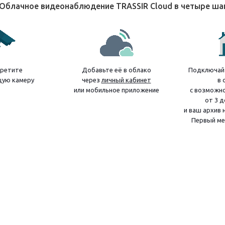
Облачное видеонаблюдение TRASSIR Cloud в четыре ш
ретите
Добавьте её в облако
Подключайт
ую камеру
через
личный кабинет
в 
или мобильное приложение
с возможн
от 3 д
и ваш архив 
Первый ме