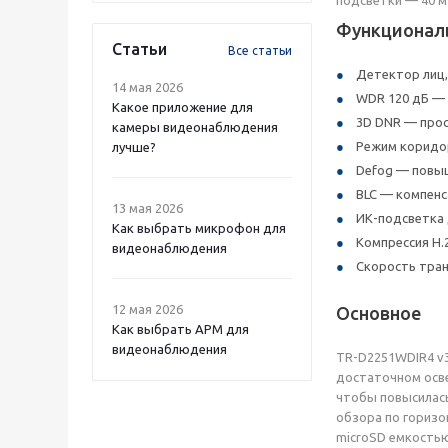
Функционал
Статьи
Все статьи
Детектор лиц,
14 мая 2026
WDR 120 дБ — 
Какое приложение для
3D DNR — про
камеры видеонаблюдения
Режим коридор
лучше?
Defog — повыш
BLC — компенс
13 мая 2026
ИК-подсветка 
Как выбрать микрофон для
Компрессия H.2
видеонаблюдения
Скорость тран
12 мая 2026
Основное
Как выбрать APM для
видеонаблюдения
TR-D2251WDIR4 v3
достаточном осве
чтобы повысилась
обзора по горизон
microSD емкостью 