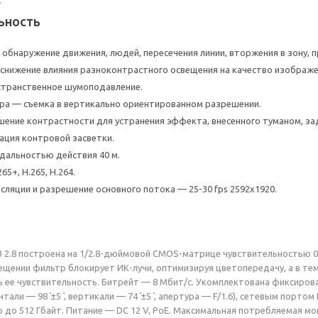
ьность
 обнаружение движения, людей, пересечения линии, вторжения в зону, 
снижение влияния разноконтрастного освещения на качество изображе
странственное шумоподавление.
а — съемка в вертикально ориентированном разрешении.
ение контрастности для устранения эффекта, внесенного туманом, з
ация контровой засветки.
дальностью действия 40 м.
65+, H.265, H.264.
сляции и разрешение основного потока — 25-30 fps 2592x1920.
 2.8 построена на 1/2.8-дюймовой CMOS-матрице чувствительностью 0.
щении фильтр блокирует ИК-лучи, оптимизируя цветопередачу, а в тем
 ее чувствительность. Битрейт — 8 Мбит/с. Укомплектована фиксирова
тали — 98 ̊±5 ̊, вертикали — 74 ̊±5 ̊, апертура — F/1.6), сетевым пор
до 512 Гбайт. Питание — DC 12 V, PoE. Максимальная потребляемая мощн