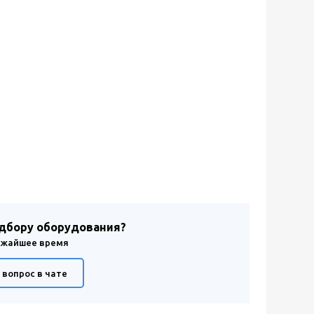
одбору оборудования?
лижайшее время
 вопрос в чате