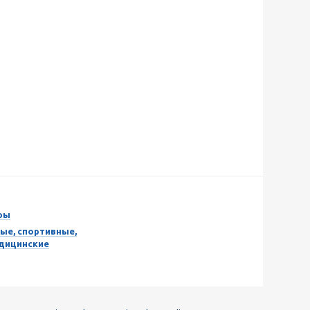
ры
ые, спортивные,
едицинские