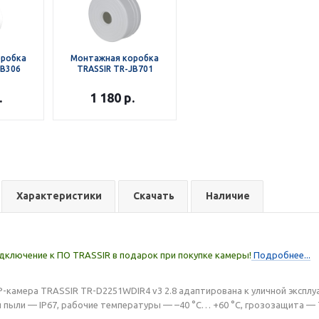
оробка
Монтажная коробка
JB306
TRASSIR TR-JB701
.
1 180
р.
Характеристики
Скачать
Наличие
дключение к ПО TRASSIR в подарок при покупке камеры!
Подробнее...
 IP-камера TRASSIR TR-D2251WDIR4 v3 2.8 адаптирована к уличной экспл
 и пыли — IP67, рабочие температуры — –40 °C… +60 °C, грозозащита —
.