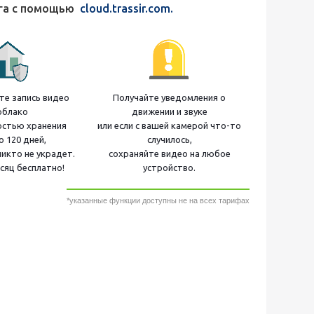
ага с помощью
cloud.trassir.com.
е запись видео
Получайте уведомления о
облако
движении и звуке
остью хранения
или если с вашей камерой что-то
о 120 дней,
случилось,
никто не украдет.
сохраняйте видео на любое
сяц бесплатно!
устройство.
*указанные функции доступны не на всех тарифах