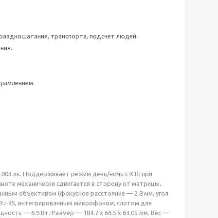
праздношатания, транспорта, подсчет людей.
ния.
адымлением.
003 лк. Поддерживает режим день/ночь с ICR: при
ноте механически сдвигается в сторону от матрицы,
нным объективом (фокусное расстояние — 2.8 мм, угол
том RJ-45, интегрированным микрофоном, слотом для
ость — 6.9 Вт. Размер — 184.7 x 66.5 x 63.05 мм. Вес —