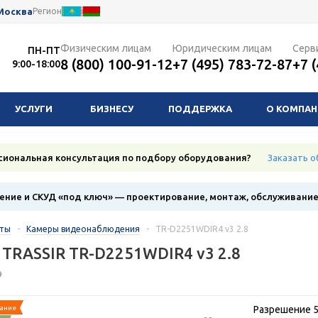
Москва
Регион
Физическим лицам
Юридическим лицам
Серв
ПН-ПТ
8 (800) 100-91-12
+7 (495) 783-72-87
+7 
9:00-18:00
УСЛУГИ
БИЗНЕСУ
ПОДДЕРЖКА
О КОМПА
сиональная консультация по подбору оборудования?
Заказать о
ние и СКУД «под ключ» — проектирование, монтаж, обслуживани
кты
-
Камеры видеонаблюдения
-
TR-D2251WDIR4 v3 2.8
 TRASSIR TR-D2251WDIR4 v3 2.8
9
ание
Разрешение 