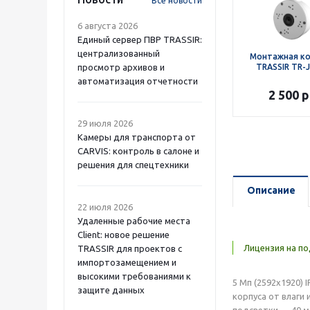
Все новости
6 августа 2026
Единый сервер ПВР TRASSIR:
централизованный
Монтажная к
просмотр архивов и
TRASSIR TR-
автоматизация отчетности
2 500
р
29 июля 2026
Камеры для транспорта от
CARVIS: контроль в салоне и
решения для спецтехники
Описание
22 июля 2026
Удаленные рабочие места
Client: новое решение
Лицензия на по
TRASSIR для проектов с
импортозамещением и
высокими требованиями к
5 Мп (2592x1920)
защите данных
корпуса от влаги
подсветки — 40 м