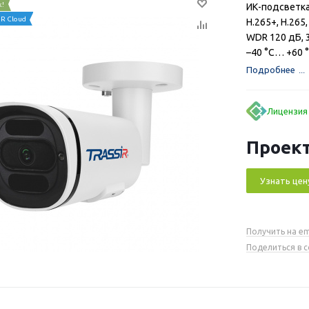
к!
ИК-подсветка
R Cloud
H.265+, H.265,
WDR 120 дБ, 
–40 °C… +60 °
Подробнее
Лицензия
Проект
Узнать цен
Получить на em
Поделиться в 