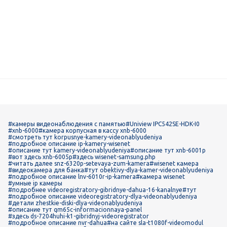
#камеры видеонаблюдения с памятью
#Uniview IPC542SE-HDK-I0
#xnb-6000
#камера корпусная в кассу xnb-6000
#смотреть тут korpusnye-kamery-videonablyudeniya
#подробное описание ip-kamery-wisenet
#описание тут kamery-videonablyudeniya
#описание тут xnb-6001p
#вот здесь xnb-6005p
#здесь wisenet-samsung.php
#читать далее snz-6320p-setevaya-zum-kamera
#wisenet камера
#видеокамера для банка
#тут obektivy-dlya-kamer-videonablyudeniya
#подробное описание lnv-6010r-ip-kamera
#камера wisenet
#умные ip камеры
#подробнее videoregistratory-gibridnye-dahua-16-kanalnye
#тут
#подробное описание videoregistratory-dlya-videonablyudeniya
#детали zhestkie-diski-dlya-videonablyudeniya
#описание тут qm65c-informacionnaya-panel
#здесь ds-7204huhi-k1-gibridnyj-videoregistrator
#подробное описание nvr-dahua
#на сайте sla-t1080f-videomodul