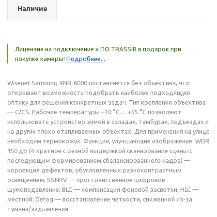
Наличие
Лицензия на подключение к ПО TRASSIR в подарок при
покупке камеры!
Подробнее...
Wisenet Samsung XNB-6000 поставляется без объектива, что
открывает возможность подобрать наиболее подходящую
оптику для решения конкретных задач. Тип крепления объектива
— C/CS. Рабочие температуры –10 °C… +55 °C позволяют
использовать устройство зимой в складах, тамбурах, подъездах и
на других плохо отапливаемых объектах. Для применения на улице
необходим термокожух. Функции, улучшающие изображение: WDR
150 дБ (4-кратное с разной выдержкой сканирование сцены с
последующим формированием сбалансированного кадра) —
коррекция дефектов, обусловленных разноконтрастным
освещением; SSNRV — пространственное цифровое
шумоподавление; BLC — компенсация фоновой засветки, HLC —
местной; Defog — восстановление четкости, сниженной из-за
тумана/задымления.