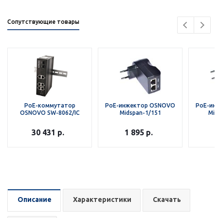
Сопутствующие товары
PoE-коммутатор
PoE-инжектор OSNOVO
PoE-ин
OSNOVO SW-8062/IC
Midspan-1/151
Mid
30 431
р.
1 895
р.
Описание
Характеристики
Скачать