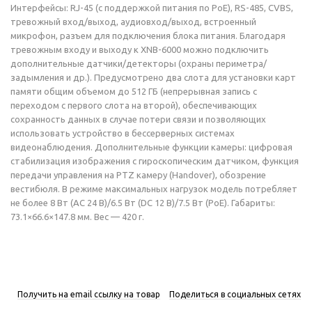
Интерфейсы: RJ-45 (с поддержкой питания по PoE), RS-485, CVBS,
тревожный вход/выход, аудиовход/выход, встроенный
микрофон, разъем для подключения блока питания. Благодаря
тревожным входу и выходу к XNB-6000 можно подключить
дополнительные датчики/детекторы (охраны периметра/
задымления и др.). Предусмотрено два слота для установки карт
памяти общим объемом до 512 ГБ (непрерывная запись с
переходом с первого слота на второй), обеспечивающих
сохранность данных в случае потери связи и позволяющих
использовать устройство в бессерверных системах
видеонаблюдения. Дополнительные функции камеры: цифровая
стабилизация изображения с гироскопическим датчиком, функция
передачи управления на PTZ камеру (Handover), обозрение
вестибюля. В режиме максимальных нагрузок модель потребляет
не более 8 Вт (AC 24 В)/6.5 Вт (DC 12 В)/7.5 Вт (PoE). Габариты:
73.1×66.6×147.8 мм. Вес — 420 г.
Получить на email ссылку на товар
Поделиться в социальных сетях