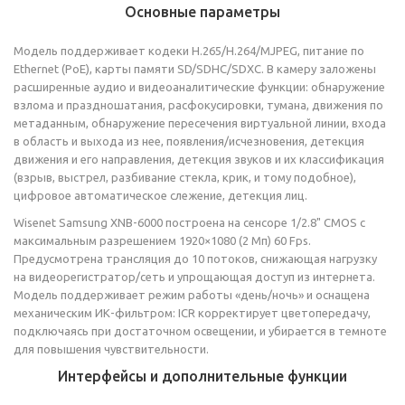
Основные параметры
Модель поддерживает кодеки H.265/H.264/MJPEG, питание по
Ethernet (PoE), карты памяти SD/SDHC/SDXC. В камеру заложены
расширенные аудио и видеоаналитические функции: обнаружение
взлома и праздношатания, расфокусировки, тумана, движения по
метаданным, обнаружение пересечения виртуальной линии, входа
в область и выхода из нее, появления/исчезновения, детекция
движения и его направления, детекция звуков и их классификация
(взрыв, выстрел, разбивание стекла, крик, и тому подобное),
цифровое автоматическое слежение, детекция лиц.
Wisenet Samsung XNB-6000 построена на сенсоре 1/2.8" CMOS с
максимальным разрешением 1920×1080 (2 Мп) 60 Fps.
Предусмотрена трансляция до 10 потоков, снижающая нагрузку
на видеорегистратор/сеть и упрощающая доступ из интернета.
Модель поддерживает режим работы «день/ночь» и оснащена
механическим ИК-фильтром: ICR корректирует цветопередачу,
подключаясь при достаточном освещении, и убирается в темноте
для повышения чувствительности.
Интерфейсы и дополнительные функции