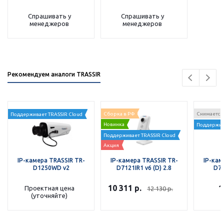
Спрашивать у
Спрашивать у
менеджеров
менеджеров
Рекомендуем аналоги TRASSIR
Сборка в РФ
Снимается 
Поддерживает TRASSIR Cloud
Новинка
Поддержив
Поддерживает TRASSIR Cloud
Акция
IP-камера TRASSIR TR-
IP-камера TRASSIR TR-
IP-кам
D1250WD v2
D7121IR1 v6 (D) 2.8
D71
10 311
р.
1
Проектная цена
12 130
р.
(уточняйте)