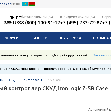
Москва
Регион
Физическим лицам
Юридическим лицам
Серв
ПН-ПТ
8 (800) 100-91-12
+7 (495) 783-72-87
+7 
9:00-18:00
УСЛУГИ
БИЗНЕСУ
ПОДДЕРЖКА
О КОМПА
сиональная консультация по подбору оборудования?
Заказать о
ние и СКУД «под ключ» — проектирование, монтаж, обслуживани
кты
-
СКУД
-
Контроллеры
-
Z-5R Case
й контроллер СКУД ironLogic Z-5R Case
9
Автономный к