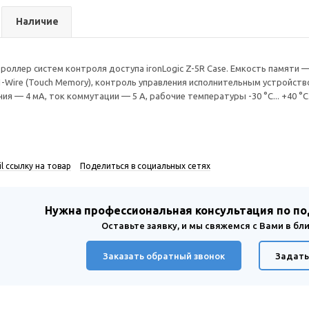
Наличие
оллер систем контроля доступа ironLogic Z-5R Case. Емкость памяти 
-Wire (Touch Memory), контроль управления исполнительным устройством
ия — 4 мA, ток коммутации — 5 А, рабочие температуры -30 °С... +40 °С
l ссылку на товар
Поделиться в социальных сетях
Нужна профессиональная консультация по п
Оставьте заявку, и мы свяжемся с Вами в б
Заказать обратный звонок
Задать