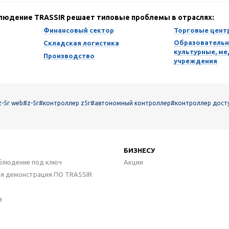
блюдение TRASSIR решает типовые проблемы в отраслях:
Финансовый сектор
Торговые цент
Образовательн
Складская логистика
культурные, м
Производство
учреждения
z-5r web
#z-5r
#контроллер z5r
#автономный контроллер
#контроллер досту
БИЗНЕСУ
блюдение под ключ
Акции
ая демонстрация ПО TRASSIR
а