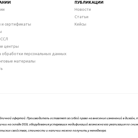
АНИИ
ПУБЛИКАЦИИ
нии
Новости
Статьи
 и сертификаты
Кейсы
ы
ДССЛ
ые центры
а обработки персональных данных
нговые материалы
ть
бличной офертой. Производитель оставляет за собой право на внесение изменений в дизайн
ичии на складе DSSL оборудования устаревших модификаций возможна его реализация по сни
ельских свойствах, стоимости и наличии можно получить у менеджера.