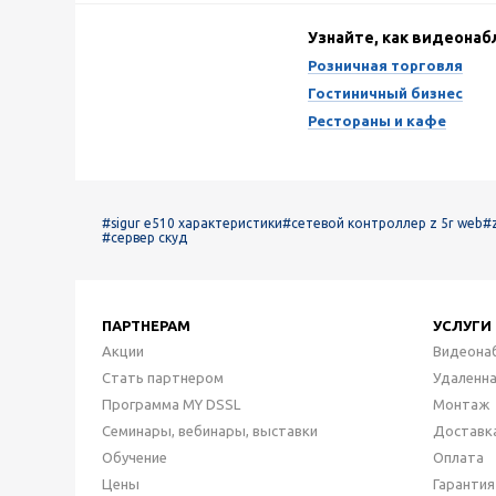
Узнайте, как видеона
Розничная торговля
Гостиничный бизнес
Рестораны и кафе
#sigur e510 характеристики
#сетевой контроллер z 5r web
#
#сервер скуд
ПАРТНЕРАМ
УСЛУГИ
Акции
Видеона
Стать партнером
Удаленн
Программа MY DSSL
Монтаж
Семинары, вебинары, выставки
Доставк
Обучение
Оплата
Цены
Гарантия