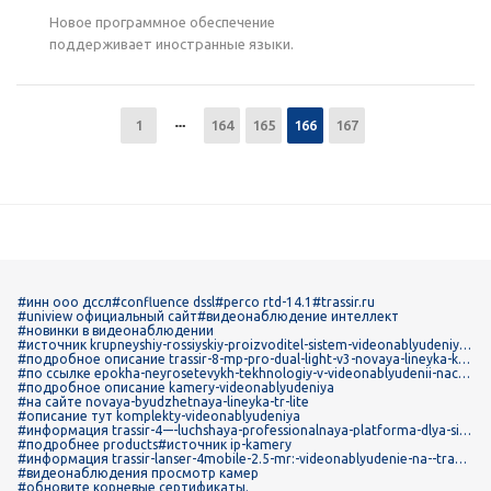
Новое программное обеспечение
поддерживает иностранные языки.
1
164
165
166
167
#инн ооо дссл
#confluence dssl
#perco rtd-14.1
#trassir.ru
#uniview официальный сайт
#видеонаблюдение интеллект
#новинки в видеонаблюдении
#источник krupneyshiy-rossiyskiy-proizvoditel-sistem-videonablyudeniya-
trassir-podvodit-itogi-uchastiya-v-securika-moscow-2025
#подробное описание trassir-8-mp-pro-dual-light-v3-novaya-lineyka-ka
mer-s-vysokoy-detalizatsiey-i-dvoynoy-podsvetkoy
#по ссылке epokha-neyrosetevykh-tekhnologiy-v-videonablyudenii-nacha
las
#подробное описание kamery-videonablyudeniya
#на сайте novaya-byudzhetnaya-lineyka-tr-lite
#описание тут komplekty-videonablyudeniya
#информация trassir-4-–-luchshaya-professionalnaya-platforma-dlya-sist
em-videonablyudeniya
#подробнее products
#источник ip-kamery
#информация trassir-lanser-4mobile-2.5-mr:-videonablyudenie-na--trans
porte
#видеонаблюдения просмотр камер
#обновите корневые сертификаты.