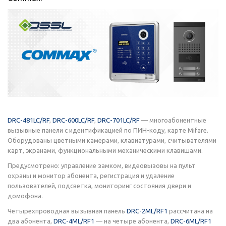
DRC-481LC/RF
,
DRC-600LC/RF
,
DRC-701LC/RF
— многоабонентные
вызывные панели с идентификацией по ПИН-коду, карте Mifare.
Оборудованы цветными камерами, клавиатурами, считывателями
карт, экранами, функциональными механическими клавишами.
Предусмотрено: управление замком, видеовызовы на пульт
охраны и монитор абонента, регистрация и удаление
пользователей, подсветка, мониторинг состояния двери и
домофона.
Четырехпроводная вызывная панель
DRC-2ML/RF1
рассчитана на
два абонента,
DRC-4ML/RF1
— на четыре абонента,
DRC-6ML/RF1