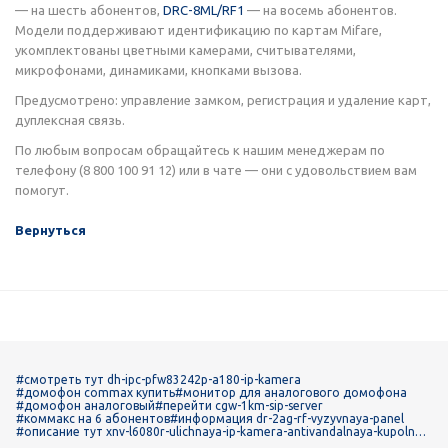
— на шесть абонентов,
DRC-8ML/RF1
— на восемь абонентов.
Модели поддерживают идентификацию по картам Mifare,
укомплектованы цветными камерами, считывателями,
микрофонами, динамиками, кнопками вызова.
Предусмотрено: управление замком, регистрация и удаление карт,
дуплексная связь.
По любым вопросам обращайтесь к нашим менеджерам по
телефону
(8 800 100 91 12)
или в чате — они с удовольствием вам
помогут.
Вернуться
#смотреть тут dh-ipc-pfw83242p-a180-ip-kamera
#домофон commax купить
#монитор для аналогового домофона
#домофон аналоговый
#перейти cgw-1km-sip-server
#коммакс на 6 абонентов
#информация dr-2ag-rf-vyzyvnaya-panel
#описание тут xnv-l6080r-ulichnaya-ip-kamera-antivandalnaya-kupolnay
a