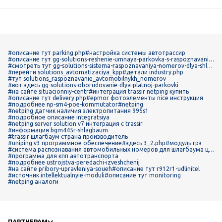
#описание тут parking.php
#настройка системы автотрассир
#описание тут gg-solutions-reshenie-umnaya-parkovka-s-raspoznavanie
m-nomerov-lpr-anpr
#смотреть тут gg-solutions-sistema-raspoznavaniya-nomerov-dlya-shlag
bauma-trassir
#перейти solutions_avtomatizaciya_kpp
#детали industry.php
#тут solutions_raspoznavanie_avtomobilnykh_nomerov
#вот здесь gg-solutions-oborudovanie-dlya-platnoj-parkovki
#на сайте situacionniy-centr
#интеграция trassir netping купить
#описание тут delivery.php
#epmor фотоэлементы nice инструкция
#подробнее np-sm4-poe-kommutator
#netping
#netping датчик наличия электропитания 995s1
#подробное описание integratsiya
#netping server solution v7 интеграция с trassir
#информация bgm445r-shlagbaum
#trassir шлагбаум страна производитель
#uniping v3 программное обеспечение
#здесь 3_2.php
#модуль грз
#система распознавания автомобильных номеров для шлагбаума це
на
#программа для кпп автотранспорта
#подробнее ustrojstva-peredachi-izveshchenij
#на сайте pribory-upravleniya-soueh
#описание тут r912r1-udlinitel
#источник intellektualnyie-moduli
#описание тут monitoring
#netping аналоги
ПАРТНЕРАМ