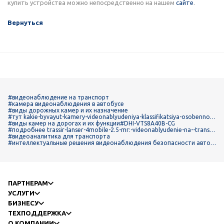
купить устройства можно непосредственно на нашем
сайте
.
Вернуться
#видеонаблюдение на транспорт
#камера видеонаблюдения в автобусе
#виды дорожных камер и их назначение
#тут kakie-byvayut-kamery-videonablyudeniya-klassifikatsiya-osobennost
i
#виды камер на дорогах и их функции
#DHI-VTS8A40B-CG
#подробнее trassir-lanser-4mobile-2.5-mr:-videonablyudenie-na--transp
orte
#видеоаналитика для транспорта
#интеллектуальные решения видеонаблюдения безопасности автом
обиля
ПАРТНЕРАМ
УСЛУГИ
БИЗНЕСУ
ТЕХПОДДЕРЖКА
О КОМПАНИИ