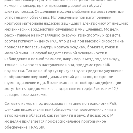
камер, например, при открывании дверей автобуса /
электропоезда. Отдельные модели снабжены нагревателем для
отпотевания объектива. Используемые при изготовлении
корпусов материалы надежно защищают электронику от внешних
механических воздействий случайных и умышленных. Модели,
рассчитанные на инсталляцию снаружи транспортных средств,
соответствуют индексу IP68, что даже при высокой скорости не
позволяет попасть внутрь корпуса осадкам, брызгам, грязи и
мелкой пыли. На случай недостаточной освещенности и
наблюдения в полной темноте, например, въезд под эстакаду,
тоннель или просто наступление ночи, предусмотрена ИК-
подсветка. Также на «борту» присутствуют средства улучшения
изображения: широкий динамический диапазон, цифровое
шумоподавление и др. В зависимости от выбора модификации
могут быть предложены стандартные интерфейсы или M12 /
авиационные разъемы.
Сетевые камеры поддерживают питание по технологии PoE,
функции видеоаналитики (обнаружение пересечения линии и
вторжения в область), карты памяти и звук. В подарок к IP
моделям прилагается профессиональное программное
обеспечение TRASSIR.