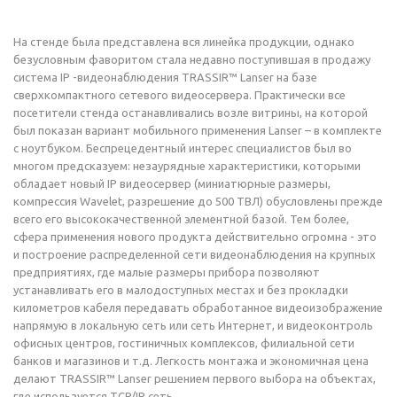
На стенде была представлена вся линейка продукции, однако
безусловным фаворитом стала недавно поступившая в продажу
система IP -видеонаблюдения TRASSIR™ Lanser на базе
сверхкомпактного сетевого видеосервера. Практически все
посетители стенда останавливались возле витрины, на которой
был показан вариант мобильного применения Lanser – в комплекте
с ноутбуком. Беспрецедентный интерес специалистов был во
многом предсказуем: незаурядные характеристики, которыми
обладает новый IP видеосервер (миниатюрные размеры,
компрессия Wavelet, разрешение до 500 ТВЛ) обусловлены прежде
всего его высококачественной элементной базой. Тем более,
сфера применения нового продукта действительно огромна - это
и построение распределенной сети видеонаблюдения на крупных
предприятиях, где малые размеры прибора позволяют
устанавливать его в малодоступных местах и без прокладки
километров кабеля передавать обработанное видеоизображение
напрямую в локальную сеть или сеть Интернет, и видеоконтроль
офисных центров, гостиничных комплексов, филиальной сети
банков и магазинов и т.д. Легкость монтажа и экономичная цена
делают TRASSIR™ Lanser решением первого выбора на объектах,
где используется TCP/IP сеть.