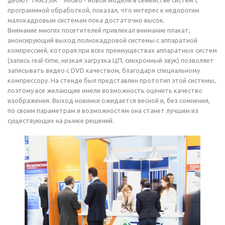
дебют TRASSIR™ Mideo - новой модели в семействе систем c
программной обработкой, показал, что интерес к недорогим
малокадровым системам пока достаточно высок.
Внимание многих посетителей привлекал внимание плакат,
анонсирующий выход полнокадровой системы с аппаратной
компрессией, которая при всех преимуществах аппаратных систем
(запись real-time, низкая загрузка ЦП, синхронный звук) позволяет
записывать видео с DVD качеством, благодаря специальному
компрессору. На стенде был представлен прототип этой системы,
поэтому все желающие имели возможность оценить качество
изображения. Выход новинки ожидается весной и, без сомнения,
по своим параметрам и возможностям она станет лучшим из
существующих на рынке решений.