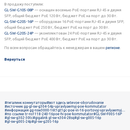
В продажу поступили:
GL-SW-G105-08P
— оснащен восемью РоЕ-портами RJ-45 и двумя
SFP, общий бюджет РоЕ 120 Вт, бюджет РоЕ на порт до 30 Вт.
GL-SW-G205-16P
— оборудован 16 РоЕ-портами RJ-45 и двумя SFP,
общий бюджет РоЕ 250 Вт, бюджет РоЕ на порт до 30 Вт.
GL-SW-G205-24P
— укомплектован 24 РоЕ-портами RJ-45 и двумя
SFP, общий бюджет РоЕ 400 Вт, бюджет РоЕ на порт до 30 Вт.
По всем вопросам обращайтесь к менеджерам в вашем
регионе
.
Вернуться
#гигалинк коммутаторы
#вот здесь setevoe-oborudovanie
#источник gg-gl-sw-g304-54p-upravlyaemyj-poe-kommutator
#информация gg-nsw3000-16t1gt1gc-poe-in-16-portovyj-upravlyaemyj-k
ommuntator-urovnya-l2
#по ссылке tr-ns1118-240-16poe-hi-poe-kommutator
#GL-SW-F005-16P
#gl-sw-g302-30tc
#gigalink gl-sw-x304-28sq
#gl-sw-g005-16p
#gl-sw-g005-24p
#gl-sw-g205-16p