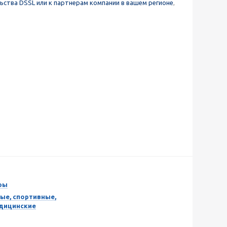
ьства DSSL или к партнерам компании в вашем регионе
,
ры
ые, спортивные,
едицинские