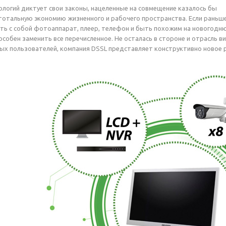
ологий диктует свои законы, нацеленные на совмещение казалось бы
тотальную экономию жизненного и рабочего пространства. Если раньш
ть с собой фотоаппарат, плеер, телефон и быть похожим на новогодн
особен заменить все перечисленное. Не осталась в стороне и отрасль 
ых пользователей, компания DSSL представляет конструктивно новое р