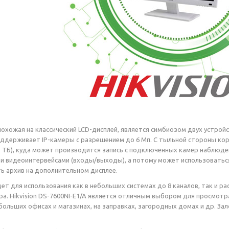
похожая на классический LCD-дисплей, является симбиозом двух устройс
ддерживает IP-камеры с разрешением до 6 Мп. С тыльной стороны корп
1 ТБ), куда может производится запись с подключенных камер наблюдени
 и видеоинтервейсами (входы/выходы), а потому может использоваться
 архив на дополнительном дисплее.
т для использования как в небольших системах до 8 каналов, так и 
а. Hikvision DS-7600NI-E1/A является отличным выбором для просмотр
больших офисах и магазинах, на заправках, загородных домах и др. За