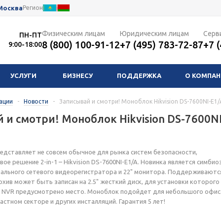
Москва
Регион
Физическим лицам
Юридическим лицам
Серв
ПН-ПТ
8 (800) 100-91-12
+7 (495) 783-72-87
+7 
9:00-18:00
УСЛУГИ
БИЗНЕСУ
ПОДДЕРЖКА
О КОМПА
ации
-
Новости
-
Записывай и смотри! Моноблок Hikvision DS-7600NI-E1/
 и смотри! Моноблок Hikvision DS-7600N
едставляет не совсем обычное для рынка систем безопасности,
ое решение 2-in-1 – Hikvision DS-7600NI-E1/A. Новинка является симбио
анального сетевого видеорегистратора и 22" монитора. Поддерживаются
хив может быть записан на 2.5" жесткий диск, для установки которого 
 NVR предусмотрено место. Моноблок подойдет для небольшого офис
астном секторе и других инсталляций. Гарантия 5 лет!