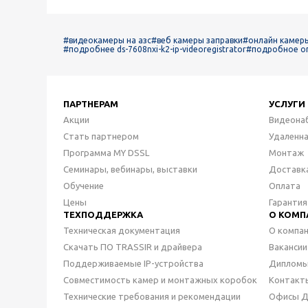
#видеокамеры на азс
#веб камеры заправки
#онлайн камеры
#подробнее ds-7608nxi-k2-ip-videoregistrator
#подробное опи
ПАРТНЕРАМ
УСЛУГИ
Акции
Видеона
Стать партнером
Удаленн
Программа MY DSSL
Монтаж
Семинары, вебинары, выставки
Доставк
Обучение
Оплата
Цены
Гарантия
ТЕХПОДДЕРЖКА
О КОМП
Техническая документация
О компа
Скачать ПО TRASSIR и драйвера
Вакансии
Поддерживаемые IP-устройства
Дипломы
Совместимость камер и монтажных коробок
Контакт
Технические требования и рекомендации
Офисы 