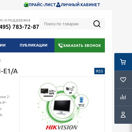
ПРАЙС-ЛИСТ
ЛИЧНЫЙ КАБИНЕТ
ис и поддержка
(495) 783-72-87
НИИ
ПУБЛИКАЦИИ
ЗАКАЗАТЬ ЗВОНОК
A
I-E1/A
RSS
зом 2-
 IP-
с
а,