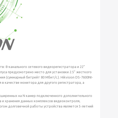
тв: 8-канального сетевого видеорегистратора и 22"
уса предусмотрено место для установки 2.5" жесткого
я (суммарный битрейт 80 Мбит/с.). Hikvision DS-7600NI-
 в качестве монитора для другого регистратора, а
расширенных на N камер подключенного дополнительного
а и хранения данных комплексов видеоконтроля,
логом долговечной работы устройства является 5-летний