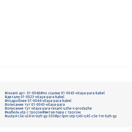
#rexant арт. 01-0046
#по ссылке 01-0043-vitaya-para-kabel
#детали 01-0023-vitaya-para-kabel
#подробнее 01-0044-vitaya-para-kabel
#описание тут 01-0045-vitaya-para
#описание тут vitaya-para-rexant-uzhe-v-prodazhe
#кабель utp с тросом
#витая пара с тросом
#uutp4-c5e-s24-in-lszh-gy-305
#pc-lpm-utp-rj45-rj45-c5e-1m-lszh-gy